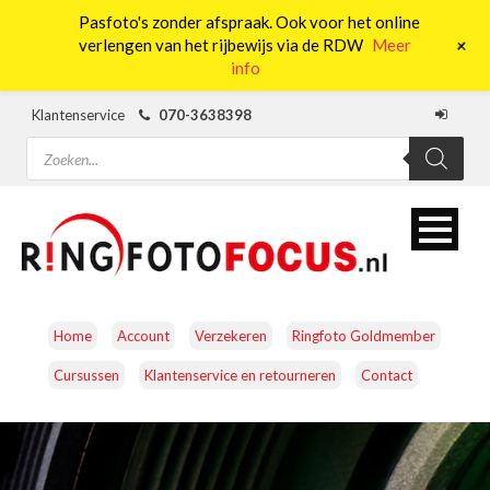
Pasfoto's zonder afspraak. Ook voor het online
0
+
verlengen van het rijbewijs via de RDW
Meer
info
Klantenservice
070-3638398
Producten
zoeken
Home
Account
Verzekeren
Ringfoto Goldmember
Cursussen
Klantenservice en retourneren
Contact
CAMERA’S
OBJECTIEVEN
ACCESSOIRES