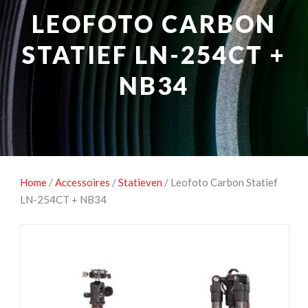
NATUUROBSERVATIE
MEDIA EN ENERGIE
LEOFOTO CARBON
STUDIOFOTOGRAFIE
OCCASIONS
STATIEF LN-254CT +
NB34
Home
/
Accessoires
/
Statieven
/ Leofoto Carbon Statief
LN-254CT + NB34