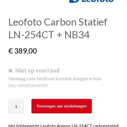
Leofoto Carbon Statief
LN-254CT + NB34
€
389,00
Niet op voorraad
Vandaag voor 16.00 uur besteld, morgen in huis
SKU:
6940828342248
Leofoto
Toevoegen aan winkelwagen
Carbon
Statief
LN-
Het lichtgewicht Leofoto Armour LN-254CT carbonstatief