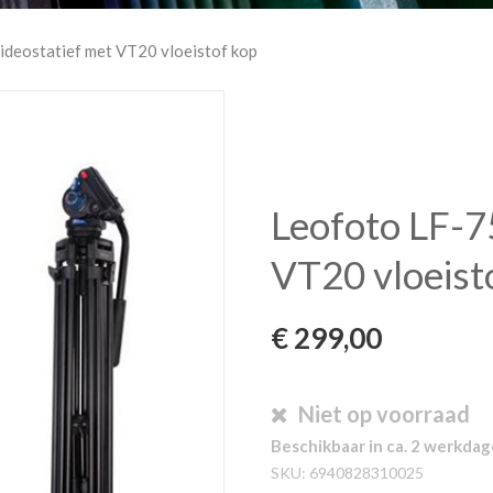
ideostatief met VT20 vloeistof kop
Leofoto LF-7
VT20 vloeist
€
299,00
Niet op voorraad
Beschikbaar in ca. 2 werkda
SKU:
6940828310025