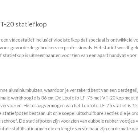
T-20 statiefkop
een videostatief inclusief vloeistofkop dat speciaal is ontwikkeld
 voor gevorderde gebruikers en professionals. Het statief wordt ge
f statiefkop is uitneembaar en voorzien van een apart handvat voor ge
ne aluminiumbuizen, waardoor je verzekerd bent van een oerdegelijk
imale werkhoogte is 86 cm. De Leofoto LF-75 met VT-20 kop meet da
 vervoeren. Het draagvermogen van het Leofoto LF-75 statief is 15 
 statiefpoten bestaan uit drie soepel uitschuifbare secties die je on
chroef. De statiefpoten zijn voorzien van dubbele rubber voetjes v
tale stabilisatiearmen die en lengte verstelbaar zijn om de mate va