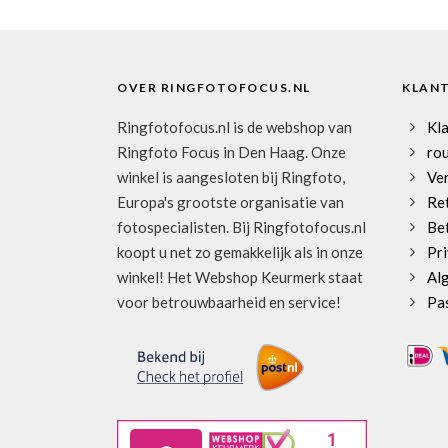
OVER RINGFOTOFOCUS.NL
KLAN
Ringfotofocus.nl is de webshop van
Kl
Ringfoto Focus in Den Haag. Onze
rou
winkel is aangesloten bij Ringfoto,
Ve
Europa's grootste organisatie van
Re
fotospecialisten. Bij Ringfotofocus.nl
Be
koopt u net zo gemakkelijk als in onze
Pri
winkel! Het Webshop Keurmerk staat
Al
voor betrouwbaarheid en service!
Pa