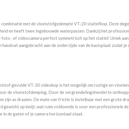
 combinatie met de vloeistofgedempte VT-20 statiefkop. Deze degel
eid en heeft twee ingebouwde waterpassen. Dankzij het professione
je foto- of videocamera perfect symmetrisch op het statief. Uniek aan 
n handvat aangebracht aan de onderzijde van de basisplaat zodat je 
eistof gevulde VT-20 videokop is het mogelijk om rustige en vloeien
or de vloeistofdemping. Door de vergrendelingshendel te ontkoppe
zijn as draaien. De mate van frictie is instelbaar met een grote dra
rd gewicht op kwijt, wat ruim voldoende is voor een professionele d
in de gaten of je camera horizontaal staat.