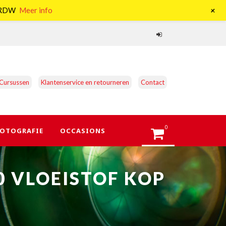
+
e RDW
Meer info
Cursussen
Klantenservice en retourneren
Contact
0
OTOGRAFIE
OCCASIONS
0 VLOEISTOF KOP