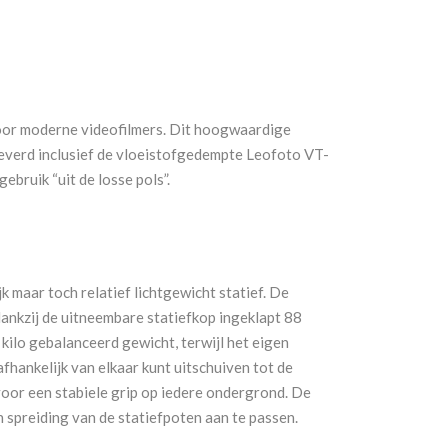
 voor moderne videofilmers. Dit hoogwaardige
leverd inclusief de vloeistofgedempte Leofoto VT-
bruik “uit de losse pols”.
 maar toch relatief lichtgewicht statief. De
nkzij de uitneembare statiefkop ingeklapt 88
kilo gebalanceerd gewicht, terwijl het eigen
afhankelijk van elkaar kunt uitschuiven tot de
oor een stabiele grip op iedere ondergrond. De
n spreiding van de statiefpoten aan te passen.