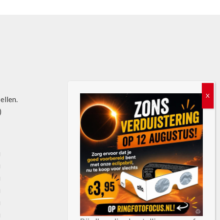
bellen.
)
u
u
u
u
u
u