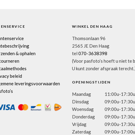
TENSERVICE
WINKEL DEN HAAG
antenservice
Thomsonlaan 96
tebeschrijving
2565 JE Den Haag
rzenden & ophalen
tel
070-3638398
tourneren
(Voor pasfoto’s hoeft u niet te 
taalmethodes
U kunt zonder afspraak terecht.
vacy beleid
OPENINGSTIJDEN
gemene leveringsvoorwaarden
sfoto’s
Maandag
11:00u-17:30
Dinsdag
09:00u-17:30
Woensdag
09:00u-17:30
Donderdag
09:00u-17:30
Vrijdag
09:00u-17:30
Zaterdag
09:00u-17:00