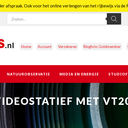
er afspraak. Ook voor het online verlengen van het rijbewijs via d
Producten
zoeken
Home
Account
Verzekeren
Ringfoto Goldmember
NATUUROBSERVATIE
MEDIA EN ENERGIE
STUDIOF
VIDEOSTATIEF MET VT2