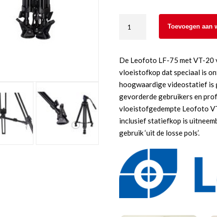
Leofoto
Toevoegen aan 
LF-
75
Videostatief
De Leofoto LF-75 met VT-20 vid
met
vloeistofkop dat speciaal is o
VT20
hoogwaardige videostatief is
vloeistof
gevorderde gebruikers en profe
kop
vloeistofgedempte Leofoto VT
aantal
inclusief statiefkop is uitnee
gebruik ‘uit de losse pols’.