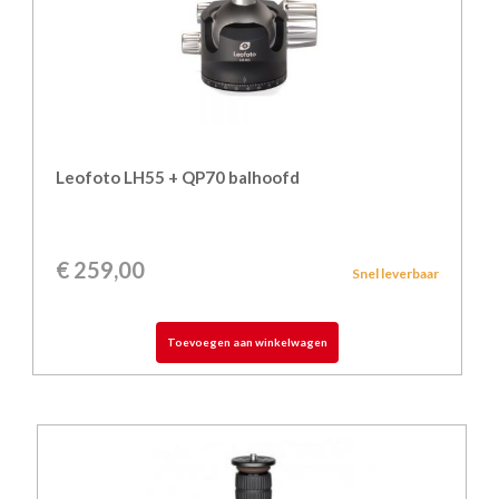
Leofoto LH55 + QP70 balhoofd
€
259,00
Snel leverbaar
Toevoegen aan winkelwagen