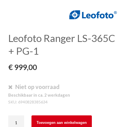
Leofoto Ranger LS-365C
+ PG-1
€
999,00
Niet op voorraad
Beschikbaar in ca. 2 werkdagen
SKU:
6940828385634
Leofoto
Toevoegen aan winkelwagen
Ranger