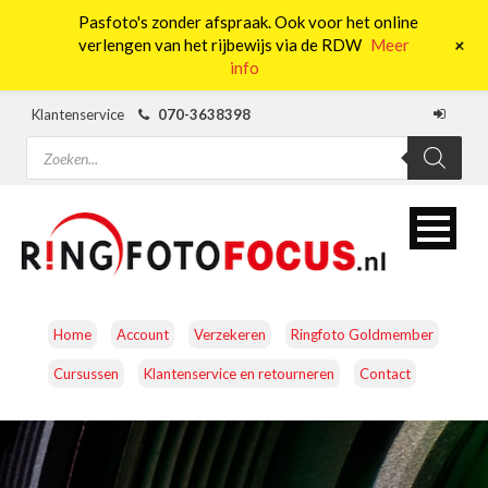
Pasfoto's zonder afspraak. Ook voor het online
0
+
verlengen van het rijbewijs via de RDW
Meer
info
Klantenservice
070-3638398
Producten
zoeken
Home
Account
Verzekeren
Ringfoto Goldmember
Cursussen
Klantenservice en retourneren
Contact
CAMERA’S
OBJECTIEVEN
ACCESSOIRES