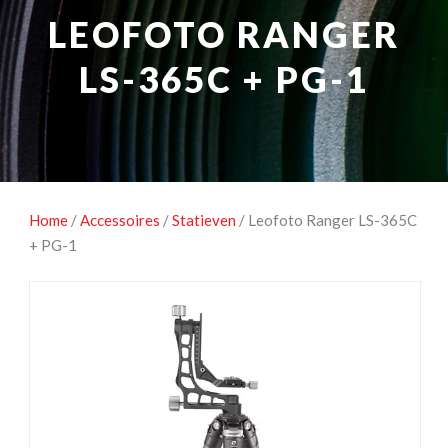
NATUUROBSERVATIE
MEDIA EN ENERGIE
LEOFOTO RANGER
STUDIOFOTOGRAFIE
OCCASIONS
LS-365C + PG-1
Home
/
Accessoires
/
Statieven
/ Leofoto Ranger LS-365C
+ PG-1