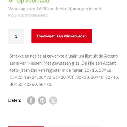
Op voorraad
Vandaag voor 16.00 uur besteld, morgen in huis
SKU:
4012292503547
Nielsen
Toevoegen aan winkelwagen
Accent
Zilver
Mat
Strakke en netjes afgewerkte aluminium lijst uit de Accent-
20x30
serie van Nielsen. Met gewassen glas. De Nielsen Accent
aantal
fotolijsten zijn verkrijgbaar in de maten 10×15, 13×18,
15×20, 18×24, 20×30, 21×30 (A4), 30×30, 30×40, 30×45,
40×50, 40×60, 50×70.
Delen: