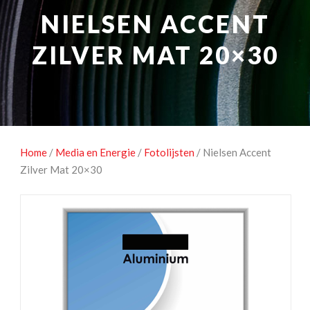
NATUUROBSERVATIE
MEDIA EN ENERGIE
NIELSEN ACCENT
STUDIOFOTOGRAFIE
OCCASIONS
ZILVER MAT 20×30
Home
/
Media en Energie
/
Fotolijsten
/ Nielsen Accent
Zilver Mat 20×30