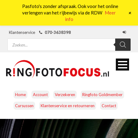
Pasfoto's zonder afspraak. Ook voor het online
0
+
verlengen van het rijbewijs via de RDW
Meer
info
Klantenservice
070-3638398
Producten
zoeken
Home
Account
Verzekeren
Ringfoto Goldmember
Cursussen
Klantenservice en retourneren
Contact
CAMERA’S
OBJECTIEVEN
ACCESSOIRES