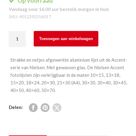
Op voorraad
Vandaag voor 16.00 uur besteld, morgen in huis
SKU:
4012292556017
Nielsen
Toevoegen aan winkelwagen
Accent
Zilver
Mat
Strakke en netjes afgewerkte aluminium lijst uit de Accent-
40x60
serie van Nielsen. Met gewassen glas. De Nielsen Accent
aantal
fotolijsten zijn verkrijgbaar in de maten 10×15, 13×18,
15×20, 18×24, 20×30, 21×30 (A4), 30×30, 30×40, 30×45,
40×50, 40×60, 50×70.
Delen: