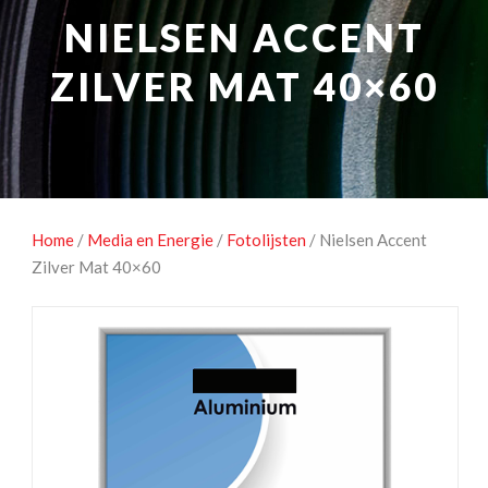
NATUUROBSERVATIE
MEDIA EN ENERGIE
NIELSEN ACCENT
STUDIOFOTOGRAFIE
OCCASIONS
ZILVER MAT 40×60
Home
/
Media en Energie
/
Fotolijsten
/ Nielsen Accent
Zilver Mat 40×60