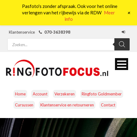
Pasfoto's zonder afspraak. Ook voor het online
0
+
verlengen van het rijbewijs via de RDW
Meer
info
Klantenservice
070-3638398
Producten
zoeken
Home
Account
Verzekeren
Ringfoto Goldmember
Cursussen
Klantenservice en retourneren
Contact
CAMERA’S
OBJECTIEVEN
ACCESSOIRES