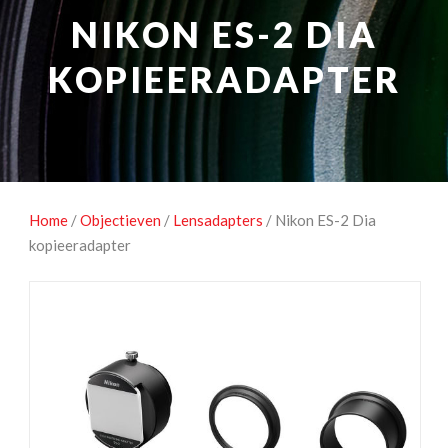
NATUUROBSERVATIE
MEDIA EN ENERGIE
NIKON ES-2 DIA
STUDIOFOTOGRAFIE
OCCASIONS
KOPIEERADAPTER
Home
/
Objectieven
/
Lensadapters
/ Nikon ES-2 Dia
kopieeradapter