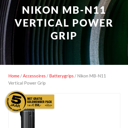
NATUUROBSERVATIE
MEDIA EN ENERGIE
NIKON MB-N11
STUDIOFOTOGRAFIE
OCCASIONS
VERTICAL POWER
GRIP
Home
/
Accessoires
/
Batterygrips
/ Nikon MB-N11
Vertical Power Grip