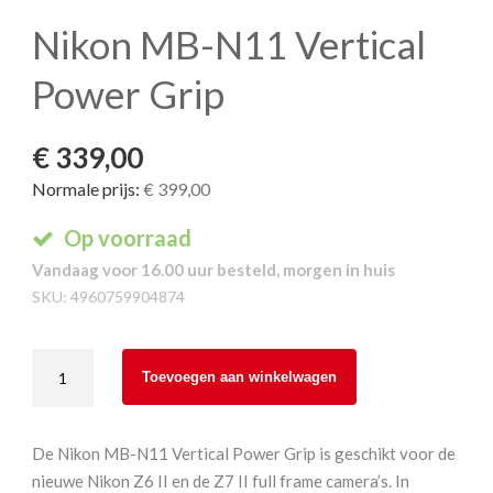
Nikon MB-N11 Vertical
Power Grip
€ 339,00
Normale prijs:
€ 399,00
Op voorraad
Vandaag voor 16.00 uur besteld, morgen in huis
SKU:
4960759904874
Nikon
Toevoegen aan winkelwagen
MB-
N11
Vertical
De Nikon MB-N11 Vertical Power Grip is geschikt voor de
Power
nieuwe Nikon Z6 II en de Z7 II full frame camera’s. In