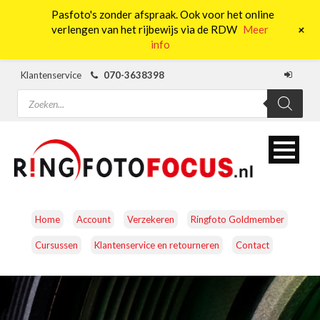
Pasfoto's zonder afspraak. Ook voor het online
0
+
verlengen van het rijbewijs via de RDW
Meer
info
Klantenservice
070-3638398
Producten
zoeken
Home
Account
Verzekeren
Ringfoto Goldmember
Cursussen
Klantenservice en retourneren
Contact
CAMERA’S
OBJECTIEVEN
ACCESSOIRES