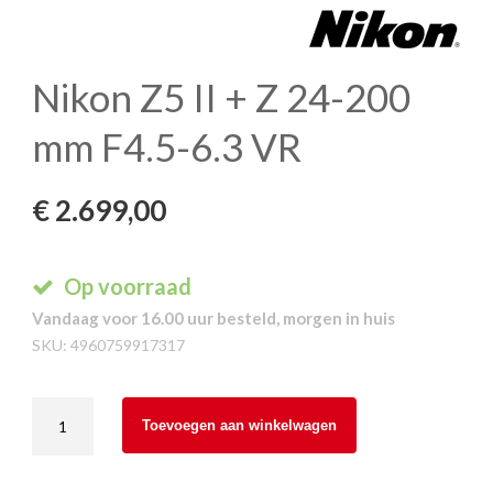
Nikon Z5 II + Z 24-200
mm F4.5-6.3 VR
€
2.699,00
Op voorraad
Vandaag voor 16.00 uur besteld, morgen in huis
SKU:
4960759917317
Nikon
Toevoegen aan winkelwagen
Z5
II
+