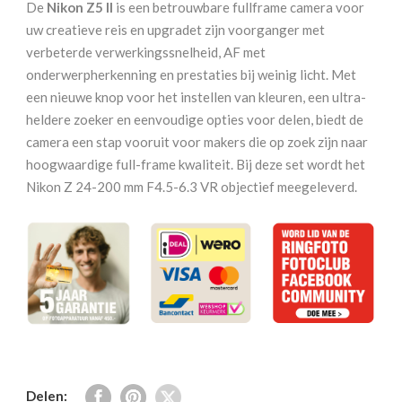
De
Nikon Z5 II
is een betrouwbare fullframe camera voor
Z
uw creatieve reis en upgradet zijn voorganger met
24-
verbeterde verwerkingssnelheid, AF met
200
onderwerpherkenning en prestaties bij weinig licht. Met
mm
een nieuwe knop voor het instellen van kleuren, een ultra-
F4.5-
heldere zoeker en eenvoudige opties voor delen, biedt de
6.3
camera een stap vooruit voor makers die op zoek zijn naar
VR
hoogwaardige full-frame kwaliteit. Bij deze set wordt het
aantal
Nikon Z 24-200 mm F4.5-6.3 VR objectief meegeleverd.
Delen: