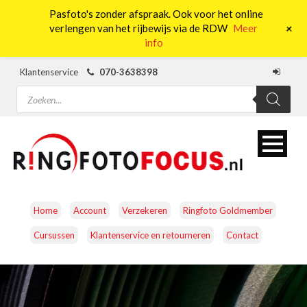
Pasfoto's zonder afspraak. Ook voor het online
0
+
verlengen van het rijbewijs via de RDW
Meer
info
Klantenservice
070-3638398
Producten
zoeken
Home
Account
Verzekeren
Ringfoto Goldmember
Cursussen
Klantenservice en retourneren
Contact
CAMERA’S
OBJECTIEVEN
ACCESSOIRES