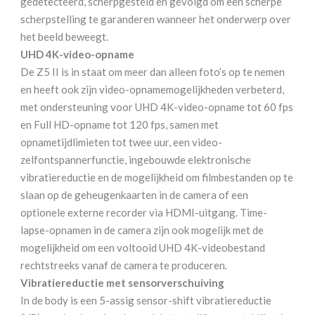
gedetecteerd, scherpgesteld en gevolgd om een scherpe
scherpstelling te garanderen wanneer het onderwerp over
het beeld beweegt.
UHD 4K-video-opname
De Z5 II is in staat om meer dan alleen foto’s op te nemen
en heeft ook zijn video-opnamemogelijkheden verbeterd,
met ondersteuning voor UHD 4K-video-opname tot 60 fps
en Full HD-opname tot 120 fps, samen met
opnametijdlimieten tot twee uur, een video-
zelfontspannerfunctie, ingebouwde elektronische
vibratiereductie en de mogelijkheid om filmbestanden op te
slaan op de geheugenkaarten in de camera of een
optionele externe recorder via HDMI-uitgang. Time-
lapse-opnamen in de camera zijn ook mogelijk met de
mogelijkheid om een voltooid UHD 4K-videobestand
rechtstreeks vanaf de camera te produceren.
Vibratiereductie met sensorverschuiving
In de body is een 5-assig sensor-shift vibratiereductie