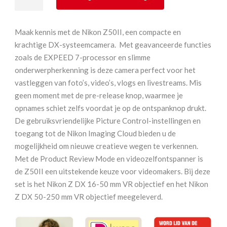
Z50
II
+
Maak kennis met de Nikon Z50II, een compacte en
Z
krachtige DX-systeemcamera. Met geavanceerde functies
16-
zoals de EXPEED 7-processor en slimme
50
onderwerpherkenning is deze camera perfect voor het
mm
vastleggen van foto’s, video’s, vlogs en livestreams. Mis
VR
geen moment met de pre-release knop, waarmee je
+
opnames schiet zelfs voordat je op de ontspanknop drukt.
Z
De gebruiksvriendelijke Picture Control-instellingen en
50-
toegang tot de Nikon Imaging Cloud bieden u de
250
mogelijkheid om nieuwe creatieve wegen te verkennen.
VR
Met de Product Review Mode en videozelfontspanner is
aantal
de Z50II een uitstekende keuze voor videomakers. Bij deze
set is het Nikon Z DX 16-50 mm VR objectief en het Nikon
Z DX 50-250 mm VR objectief meegeleverd.