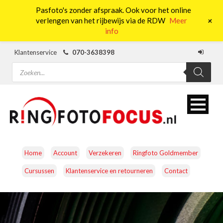
Pasfoto's zonder afspraak. Ook voor het online
0
+
verlengen van het rijbewijs via de RDW
Meer
info
Klantenservice
070-3638398
Producten
zoeken
Home
Account
Verzekeren
Ringfoto Goldmember
Cursussen
Klantenservice en retourneren
Contact
CAMERA’S
OBJECTIEVEN
ACCESSOIRES