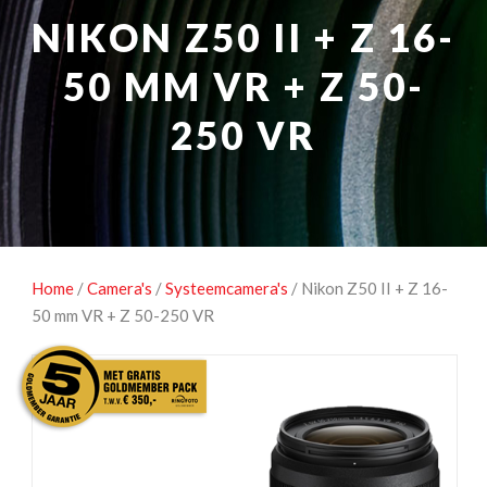
NATUUROBSERVATIE
MEDIA EN ENERGIE
NIKON Z50 II + Z 16-
STUDIOFOTOGRAFIE
OCCASIONS
50 MM VR + Z 50-
250 VR
Home
/
Camera's
/
Systeemcamera's
/ Nikon Z50 II + Z 16-
50 mm VR + Z 50-250 VR