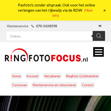
Pasfoto's zonder afspraak. Ook voor het online
0
+
verlengen van het rijbewijs via de RDW
Meer
info
Klantenservice
070-3638398
Producten
zoeken
Home
Account
Verzekeren
Ringfoto Goldmember
Cursussen
Klantenservice en retourneren
Contact
CAMERA’S
OBJECTIEVEN
ACCESSOIRES