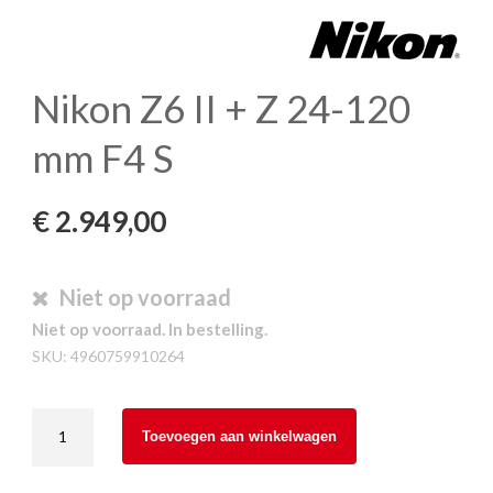
Nikon Z6 II + Z 24-120
mm F4 S
€
2.949,00
Niet op voorraad
Niet op voorraad. In bestelling.
SKU:
4960759910264
Nikon
Toevoegen aan winkelwagen
Z6
II