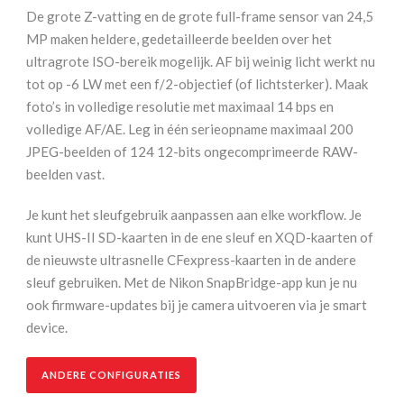
+
De grote Z-vatting en de grote full-frame sensor van 24,5
Z
MP maken heldere, gedetailleerde beelden over het
24-
ultragrote ISO-bereik mogelijk. AF bij weinig licht werkt nu
120
tot op -6 LW met een f/2-objectief (of lichtsterker). Maak
mm
foto’s in volledige resolutie met maximaal 14 bps en
F4
volledige AF/AE. Leg in één serieopname maximaal 200
S
JPEG-beelden of 124 12-bits ongecomprimeerde RAW-
aantal
beelden vast.
Je kunt het sleufgebruik aanpassen aan elke workflow. Je
kunt UHS-II SD-kaarten in de ene sleuf en XQD-kaarten of
de nieuwste ultrasnelle CFexpress-kaarten in de andere
sleuf gebruiken. Met de Nikon SnapBridge-app kun je nu
ook firmware-updates bij je camera uitvoeren via je smart
device.
ANDERE CONFIGURATIES