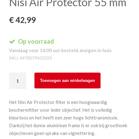
Nisi Air Protector 55 mm
€
42,99
Op voorraad
Vandaag voor 16.00 uur besteld, morgen in huis
SKU:
6978079432029
Nisi
Toevoegen aan winkelwagen
Air
Protector
55
Het Nisi Air Protector filter is een hoogwaardig
mm
beschermfilter voor ieder objectief. Het is volledig
aantal
kleurloos en het heeft een zeer hoge lichttransmissie.
Dankzij het dunne aluminium frame is er ook bij groothoek
objectieven geen sprake van vignettering.