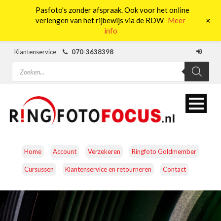
Pasfoto's zonder afspraak. Ook voor het online
0
+
verlengen van het rijbewijs via de RDW
Meer
info
Klantenservice
070-3638398
Producten
zoeken
Home
Account
Verzekeren
Ringfoto Goldmember
Cursussen
Klantenservice en retourneren
Contact
CAMERA’S
OBJECTIEVEN
ACCESSOIRES