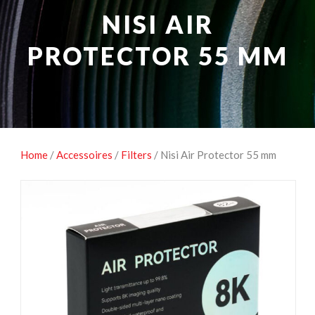
NATUUROBSERVATIE
MEDIA EN ENERGIE
NISI AIR
STUDIOFOTOGRAFIE
OCCASIONS
PROTECTOR 55 MM
Home
/
Accessoires
/
Filters
/ Nisi Air Protector 55 mm