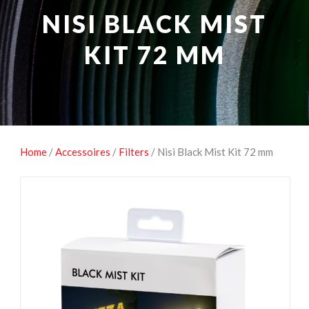
NATUUROBSERVATIE
MEDIA EN ENERGIE
NISI BLACK MIST
STUDIOFOTOGRAFIE
OCCASIONS
KIT 72 MM
Home
/
Accessoires
/
Filters
/ Nisi Black Mist Kit 72 mm