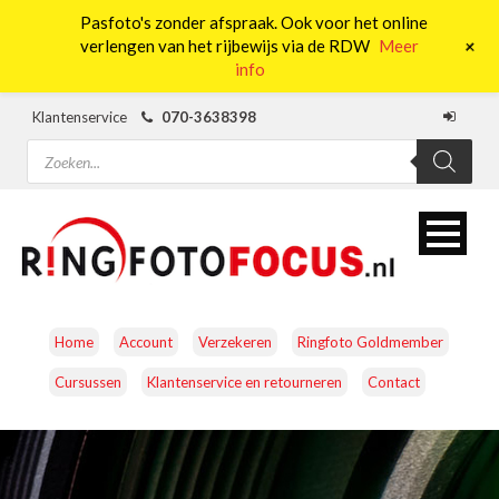
Pasfoto's zonder afspraak. Ook voor het online
0
+
verlengen van het rijbewijs via de RDW
Meer
info
Klantenservice
070-3638398
Producten
zoeken
Home
Account
Verzekeren
Ringfoto Goldmember
Cursussen
Klantenservice en retourneren
Contact
CAMERA’S
OBJECTIEVEN
ACCESSOIRES