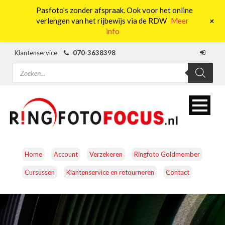
Pasfoto's zonder afspraak. Ook voor het online
0
+
verlengen van het rijbewijs via de RDW
Meer
info
Klantenservice
070-3638398
Producten
zoeken
Home
Account
Verzekeren
Ringfoto Goldmember
Cursussen
Klantenservice en retourneren
Contact
CAMERA’S
OBJECTIEVEN
ACCESSOIRES