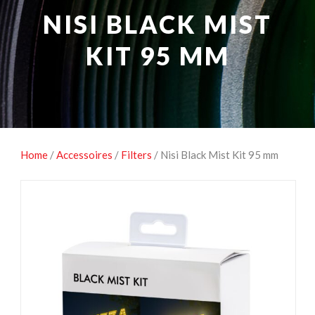
NATUUROBSERVATIE
MEDIA EN ENERGIE
NISI BLACK MIST
STUDIOFOTOGRAFIE
OCCASIONS
KIT 95 MM
Home
/
Accessoires
/
Filters
/ Nisi Black Mist Kit 95 mm