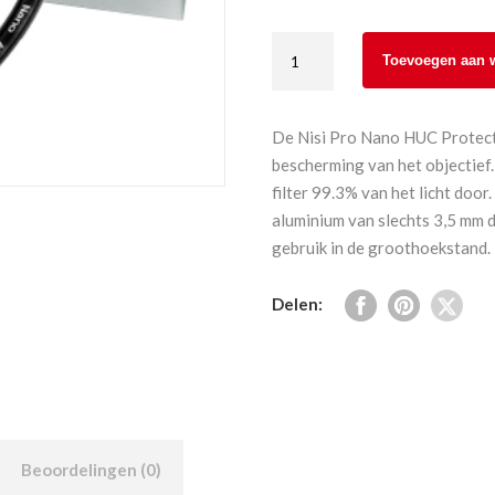
Nisi
Toevoegen aan 
Pro
Nano
HUC
De Nisi Pro Nano HUC Protector
Protector
bescherming van het objectief.
55
filter 99.3% van het licht doo
mm
aluminium van slechts 3,5 mm d
aantal
gebruik in de groothoekstand.
Delen:
Beoordelingen (0)