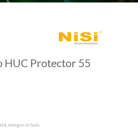
o HUC Protector 55
ld, morgen in huis