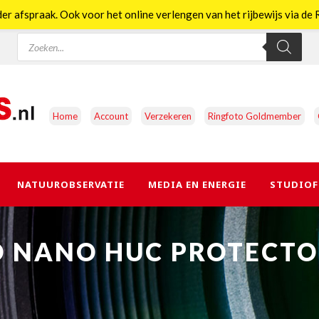
er afspraak. Ook voor het online verlengen van het rijbewijs via d
Producten
zoeken
Home
Account
Verzekeren
Ringfoto Goldmember
NATUUROBSERVATIE
MEDIA EN ENERGIE
STUDIOF
RO NANO HUC PROTECTO