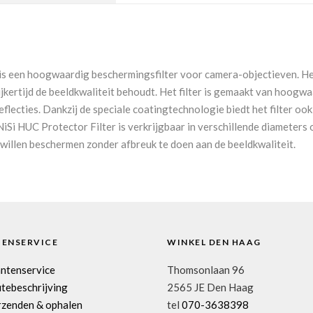
r is een hoogwaardig beschermingsfilter voor camera-objectieven. H
lijkertijd de beeldkwaliteit behoudt. Het filter is gemaakt van hoog
eflecties. Dankzij de speciale coatingtechnologie biedt het filter o
iSi HUC Protector Filter is verkrijgbaar in verschillende diameters 
willen beschermen zonder afbreuk te doen aan de beeldkwaliteit.
TENSERVICE
WINKEL DEN HAAG
antenservice
Thomsonlaan 96
tebeschrijving
2565 JE Den Haag
rzenden & ophalen
tel
070-3638398