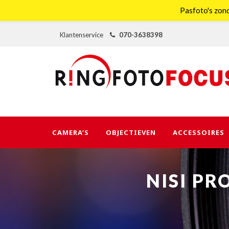
Pasfoto's zond
Klantenservice
070-3638398
CAMERA’S
OBJECTIEVEN
ACCESSOIRES
NISI P