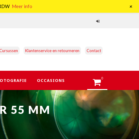
+
e RDW
Meer info
Cursussen
Klantenservice en retourneren
Contact
0
OTOGRAFIE
OCCASIONS
R 55 MM