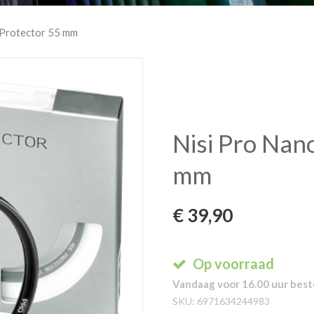
 Protector 55 mm
Nisi Pro Nan
mm
€
39,90
Op voorraad
Vandaag voor 16.00 uur beste
SKU:
6971634244983