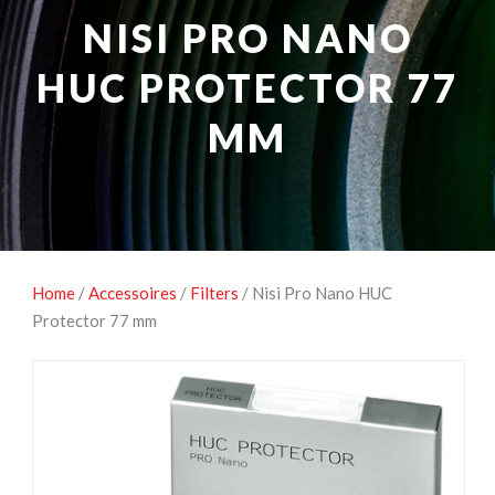
NATUUROBSERVATIE
MEDIA EN ENERGIE
NISI PRO NANO
STUDIOFOTOGRAFIE
OCCASIONS
HUC PROTECTOR 77
MM
Home
/
Accessoires
/
Filters
/ Nisi Pro Nano HUC
Protector 77 mm