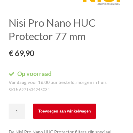
Nisi Pro Nano HUC
Protector 77 mm
€
69,90
Op voorraad
Vandaag voor 16.00 uur besteld, morgen in huis
SKU:
6971634245034
Nisi
Toevoegen aan winkelwagen
Pro
Nano
HUC
De Nisi Pro Nano HUC Protector filters zijn speciaal