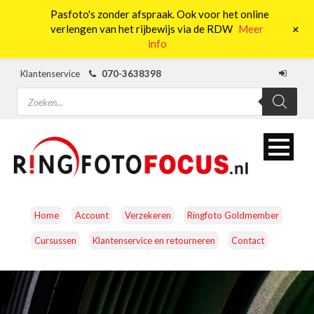
Pasfoto's zonder afspraak. Ook voor het online
0
+
verlengen van het rijbewijs via de RDW
Meer
info
Klantenservice
070-3638398
Producten
zoeken
Home
Account
Verzekeren
Ringfoto Goldmember
Cursussen
Klantenservice en retourneren
Contact
CAMERA’S
OBJECTIEVEN
ACCESSOIRES