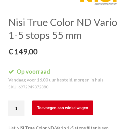
Nisi True Color ND Vario
1-5 stops 55 mm
€
149,00
Op voorraad
Vandaag voor 16.00 uur besteld, morgen in huis
SKU:
6972949372880
Nisi
Toevoegen aan winkelwagen
True
Color
ND
Het
NiSi True Color ND-Vario 1-5 stops filter
is een