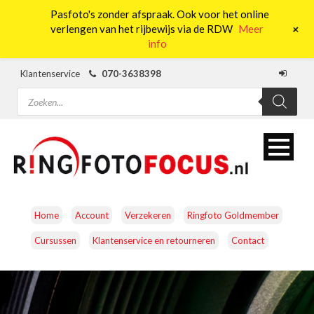
Pasfoto's zonder afspraak. Ook voor het online
0
+
verlengen van het rijbewijs via de RDW
Meer
info
Klantenservice
070-3638398
Producten
zoeken
Home
Account
Verzekeren
Ringfoto Goldmember
Cursussen
Klantenservice en retourneren
Contact
CAMERA’S
OBJECTIEVEN
ACCESSOIRES