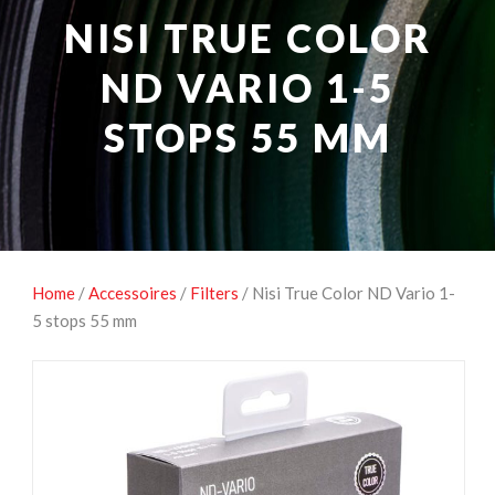
NATUUROBSERVATIE
MEDIA EN ENERGIE
NISI TRUE COLOR
STUDIOFOTOGRAFIE
OCCASIONS
ND VARIO 1-5
STOPS 55 MM
Home
/
Accessoires
/
Filters
/ Nisi True Color ND Vario 1-
5 stops 55 mm