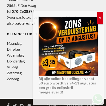
2565 JE Den Haag
tel
070-3638398
(Voor pasfoto’s hoeft u niet te bellen. U kunt zonder
afspraak terecht.)
OPENINGSTIJDEN
Maandag
11:00u-17:30u
Dinsdag
09:00u-17:30u
Woensdag
09:00u-17:30u
Donderdag
09:00u-17:30u
Vrijdag
09:00u-17:30u
Zaterdag
09:00u-17:00u
Bij alle online bestellingen vanaf
Zondag
gesloten
50 euro wordt van 4-11 augustus
een gratis eclipsbril
meegeleverd!
Copyright 2025 | Ringfoto Focus