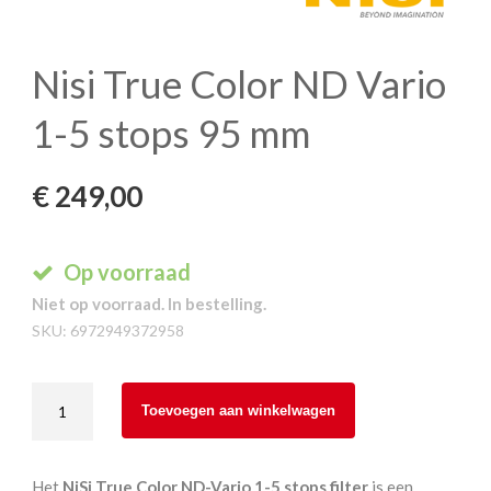
Nisi True Color ND Vario
1-5 stops 95 mm
€
249,00
Op voorraad
Niet op voorraad. In bestelling.
SKU:
6972949372958
Nisi
Toevoegen aan winkelwagen
True
Color
ND
Het
NiSi True Color ND-Vario 1-5 stops filter
is een