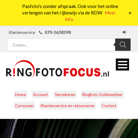
Pasfoto's zonder afspraak. Ook voor het online
0
+
verlengen van het rijbewijs via de RDW
Meer
info
Klantenservice
070-3638398
Producten
zoeken
Home
Account
Verzekeren
Ringfoto Goldmember
Cursussen
Klantenservice en retourneren
Contact
CAMERA’S
OBJECTIEVEN
ACCESSOIRES