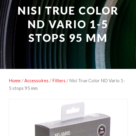
NATUUROBSERVATIE
MEDIA EN ENERGIE
NISI TRUE COLOR
STUDIOFOTOGRAFIE
OCCASIONS
ND VARIO 1-5
STOPS 95 MM
Home
/
Accessoires
/
Filters
/ Nisi True Color ND Vario 1-
5 stops 95 mm