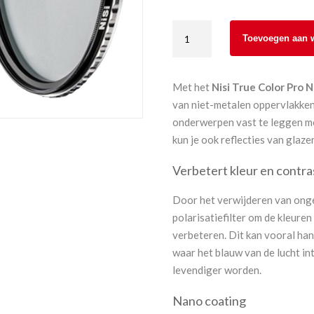
Nisi
Toevoegen aan 
True
Color
Pro
Met het
Nisi True Color Pro N
Nano
van niet-metalen oppervlakken,
CPL
onderwerpen vast te leggen met
52
kun je ook reflecties van glaz
mm
aantal
Verbetert kleur en contra
Door het verwijderen van onge
polarisatiefilter om de kleuren
verbeteren. Dit kan vooral han
waar het blauw van de lucht i
levendiger worden.
Nano coating