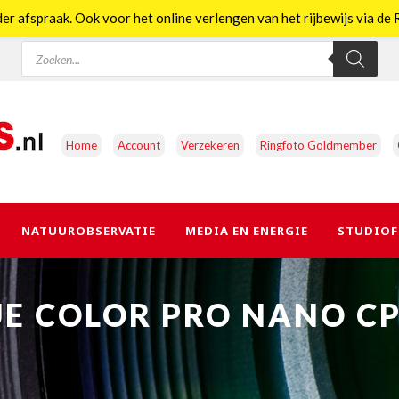
er afspraak. Ook voor het online verlengen van het rijbewijs via d
Producten
zoeken
Home
Account
Verzekeren
Ringfoto Goldmember
NATUUROBSERVATIE
MEDIA EN ENERGIE
STUDIOF
UE COLOR PRO NANO C