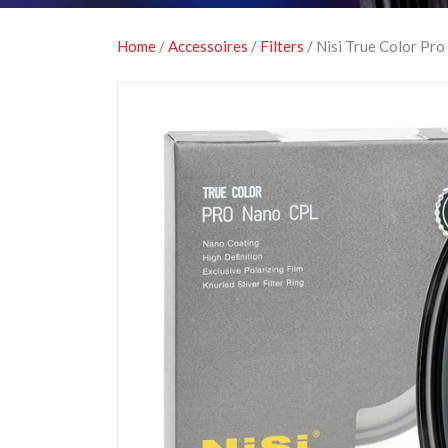
Home
/
Accessoires
/
Filters
/ Nisi True Color Pr