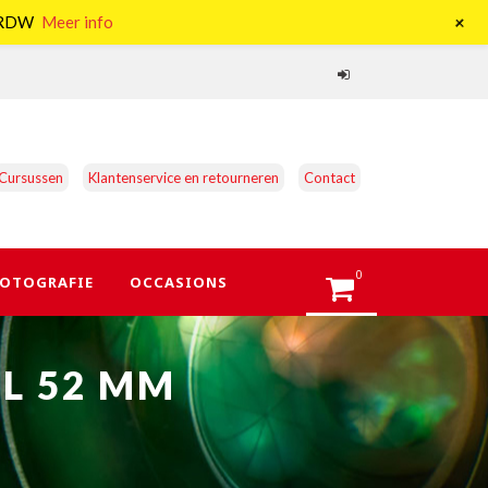
+
e RDW
Meer info
Cursussen
Klantenservice en retourneren
Contact
0
OTOGRAFIE
OCCASIONS
PL 52 MM