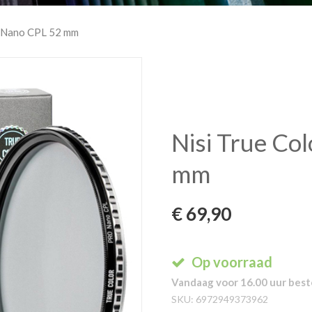
o Nano CPL 52 mm
Nisi True Co
mm
€
69,90
Op voorraad
Vandaag voor 16.00 uur beste
SKU:
6972949373962