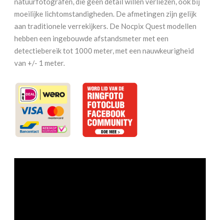
natuurfotografen, die geen detail willen verliezen, ook bij
aantal
moeilijke lichtomstandigheden. De afmetingen zijn gelijk
aan traditionele verrekijkers. De Nocpix Quest modellen
hebben een ingebouwde afstandsmeter met een
detectiebereik tot 1000 meter, met een nauwkeurigheid
van +/- 1 meter.