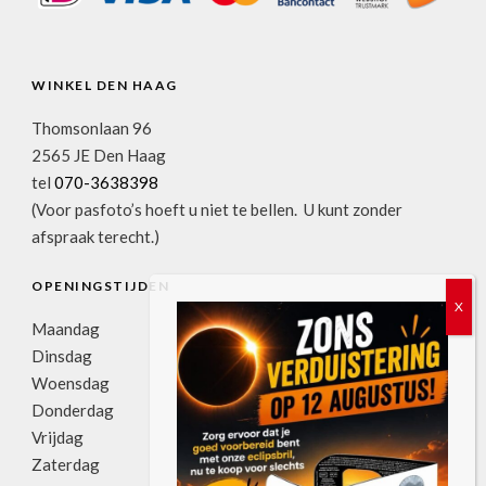
WINKEL DEN HAAG
Thomsonlaan 96
2565 JE Den Haag
tel
070-3638398
(Voor pasfoto’s hoeft u niet te bellen. U kunt zonder
afspraak terecht.)
OPENINGSTIJDEN
Maandag
11:00u-17:30u
Dinsdag
09:00u-17:30u
Woensdag
09:00u-17:30u
Donderdag
09:00u-17:30u
Vrijdag
09:00u-17:30u
Zaterdag
09:00u-17:00u