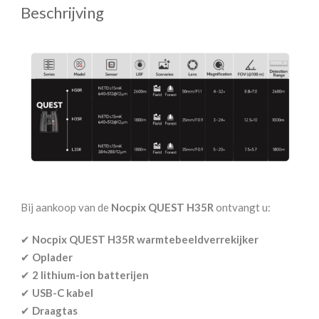
Beschrijving
Bij aankoop van de
Nocpix QUEST H35R
ontvangt u:
✔
Nocpix QUEST H35R warmtebeeldverrekijker
✔
Oplader
✔
2 lithium-ion batterijen
✔
USB-C kabel
✔
Draagtas