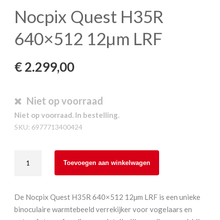
Nocpix Quest H35R
640×512 12µm LRF
€
2.299,00
Niet op voorraad
Niet op voorraad. In bestelling.
SKU:
6977713400424
Nocpix
Toevoegen aan winkelwagen
Quest
H35R
640×512
De Nocpix Quest H35R 640×512 12µm LRF is een unieke
12µm
binoculaire warmtebeeld verrekijker voor vogelaars en
LRF