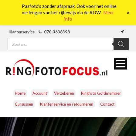
Pasfoto's zonder afspraak. Ook voor het online
0
+
verlengen van het rijbewijs via de RDW
Meer
info
Klantenservice
070-3638398
Producten
zoeken
Home
Account
Verzekeren
Ringfoto Goldmember
Cursussen
Klantenservice en retourneren
Contact
CAMERA’S
OBJECTIEVEN
ACCESSOIRES