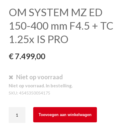
OM SYSTEM MZ ED
150-400 mm F4.5 + TC
1.25x IS PRO
€
7.499,00
Niet op voorraad
Niet op voorraad. In bestelling.
SKU:
4545350054175
OM
Toevoegen aan winkelwagen
SYSTEM
MZ
ED