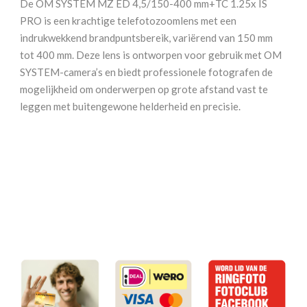
De OM SYSTEM MZ ED 4,5/150-400 mm+TC 1.25x IS
150-
PRO is een krachtige telefotozoomlens met een
400
indrukwekkend brandpuntsbereik, variërend van 150 mm
mm
tot 400 mm. Deze lens is ontworpen voor gebruik met OM
F4.5
SYSTEM-camera’s en biedt professionele fotografen de
+
mogelijkheid om onderwerpen op grote afstand vast te
TC
leggen met buitengewone helderheid en precisie.
1.25x
IS
PRO
aantal