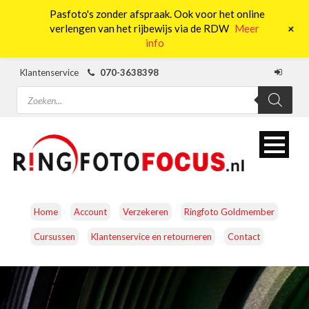
Pasfoto's zonder afspraak. Ook voor het online
0
+
verlengen van het rijbewijs via de RDW
Meer
info
Klantenservice
070-3638398
Producten
zoeken
Home
Account
Verzekeren
Ringfoto Goldmember
Cursussen
Klantenservice en retourneren
Contact
CAMERA’S
OBJECTIEVEN
ACCESSOIRES