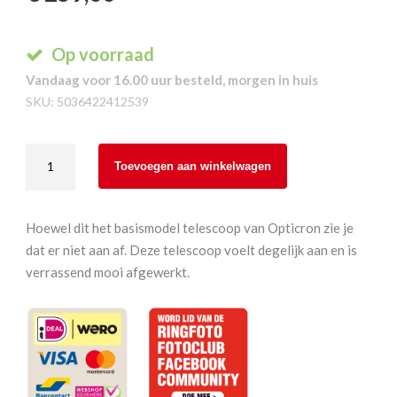
Op voorraad
Vandaag voor 16.00 uur besteld, morgen in huis
SKU:
5036422412539
Opticron
Toevoegen aan winkelwagen
MM3
60
GA
Hoewel dit het basismodel telescoop van Opticron zie je
45°
dat er niet aan af. Deze telescoop voelt degelijk aan en is
body
verrassend mooi afgewerkt.
aantal