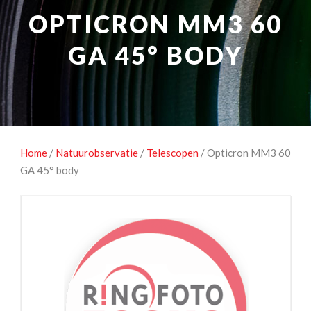
NATUUROBSERVATIE
MEDIA EN ENERGIE
OPTICRON MM3 60
STUDIOFOTOGRAFIE
OCCASIONS
GA 45° BODY
Home
/
Natuurobservatie
/
Telescopen
/ Opticron MM3 60
GA 45° body