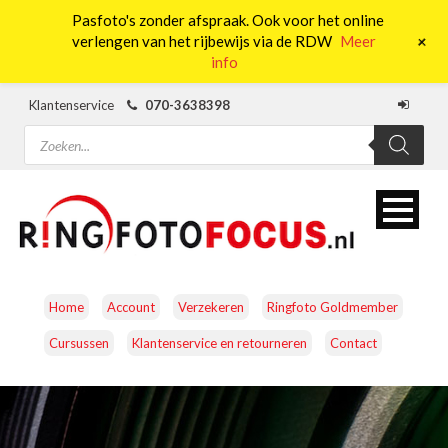
Pasfoto's zonder afspraak. Ook voor het online
0
+
verlengen van het rijbewijs via de RDW
Meer
info
Klantenservice
070-3638398
Producten
zoeken
Home
Account
Verzekeren
Ringfoto Goldmember
Cursussen
Klantenservice en retourneren
Contact
CAMERA’S
OBJECTIEVEN
ACCESSOIRES