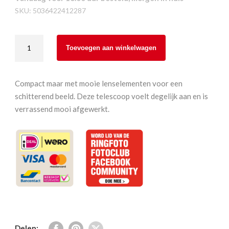
SKU:
5036422412287
Opticron
Toevoegen aan winkelwagen
MM4
60
GA
Compact maar met mooie lenselementen voor een
ED
schitterend beeld. Deze telescoop voelt degelijk aan en is
45°
verrassend mooi afgewerkt.
body
aantal
Delen: