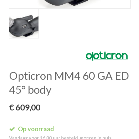
Opticron MM4 60 GA ED
45° body
€
609,00
Op voorraad
Vandaag voor 16.00 uur besteld, morgen in huis