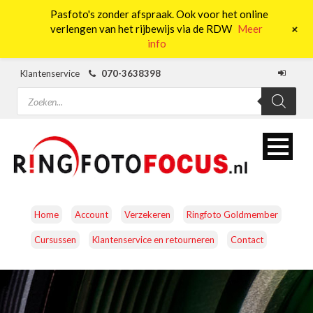
Pasfoto's zonder afspraak. Ook voor het online
0
+
verlengen van het rijbewijs via de RDW
Meer
info
Klantenservice
070-3638398
Producten
zoeken
Home
Account
Verzekeren
Ringfoto Goldmember
Cursussen
Klantenservice en retourneren
Contact
CAMERA’S
OBJECTIEVEN
ACCESSOIRES