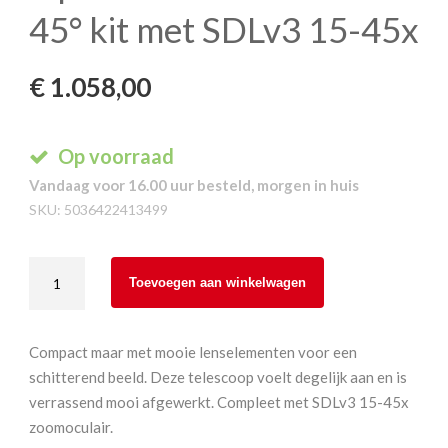
45° kit met SDLv3 15-45x
€
1.058,00
Op voorraad
Vandaag voor 16.00 uur besteld, morgen in huis
SKU:
5036422413499
Opticron
Toevoegen aan winkelwagen
MM4
60
GA
Compact maar met mooie lenselementen voor een
ED
schitterend beeld. Deze telescoop voelt degelijk aan en is
45°
verrassend mooi afgewerkt. Compleet met SDLv3 15-45x
kit
zoomoculair.
met