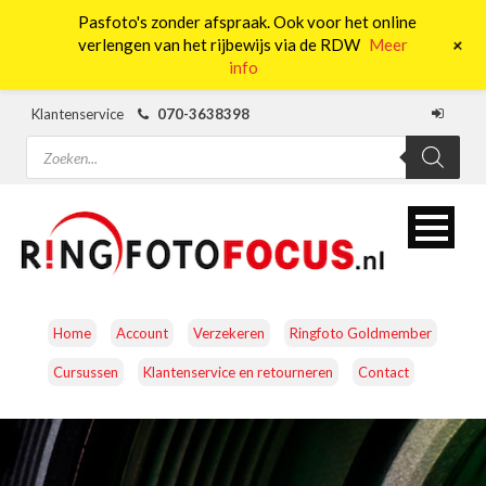
Pasfoto's zonder afspraak. Ook voor het online
0
+
verlengen van het rijbewijs via de RDW
Meer
info
Klantenservice
070-3638398
Producten
zoeken
Home
Account
Verzekeren
Ringfoto Goldmember
Cursussen
Klantenservice en retourneren
Contact
CAMERA’S
OBJECTIEVEN
ACCESSOIRES