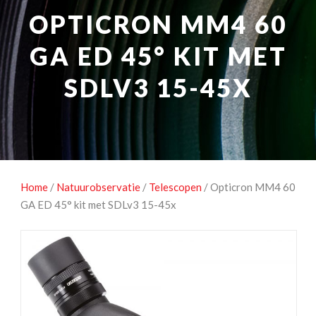
NATUUROBSERVATIE
MEDIA EN ENERGIE
OPTICRON MM4 60
STUDIOFOTOGRAFIE
OCCASIONS
GA ED 45° KIT MET
SDLV3 15-45X
Home
/
Natuurobservatie
/
Telescopen
/ Opticron MM4 60
GA ED 45° kit met SDLv3 15-45x