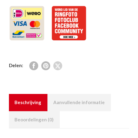
SDLv3
15-
45x
aantal
Delen:
Beschrijving
Aanvullende informatie
Beoordelingen (0)