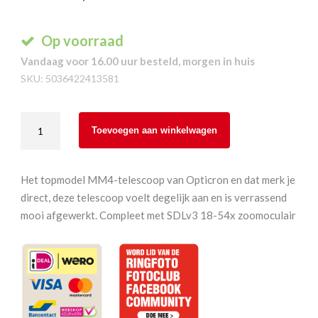
Op voorraad
Vandaag voor 16.00 uur besteld, morgen in huis
SKU:
5036422413581
Opticron
Toevoegen aan winkelwagen
MM4
77
GA
Het topmodel MM4-telescoop van Opticron en dat merk je
ED
direct, deze telescoop voelt degelijk aan en is verrassend
kit
mooi afgewerkt. Compleet met SDLv3 18-54x zoomoculair
+
SDLv3
18-
54x
aantal