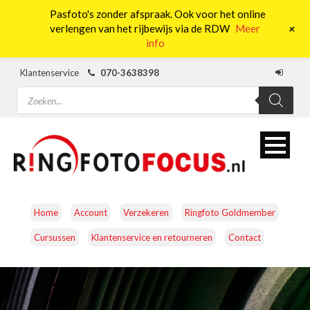
Pasfoto's zonder afspraak. Ook voor het online
0
+
verlengen van het rijbewijs via de RDW
Meer
info
Klantenservice
070-3638398
Producten
zoeken
Home
Account
Verzekeren
Ringfoto Goldmember
Cursussen
Klantenservice en retourneren
Contact
CAMERA’S
OBJECTIEVEN
ACCESSOIRES