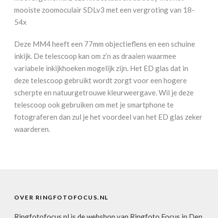
mooiste zoomoculair SDLv3 met een vergroting van 18-
54x
Deze MM4 heeft een 77mm objectieflens en een schuine
inkijk. De telescoop kan om z’n as draaien waarmee
variabele inkijkhoeken mogelijk zijn. Het ED glas dat in
deze telescoop gebruikt wordt zorgt voor een hogere
scherpte en natuurgetrouwe kleurweergave. Wil je deze
telescoop ook gebruiken om met je smartphone te
fotograferen dan zul je het voordeel van het ED glas zeker
waarderen.
OVER RINGFOTOFOCUS.NL
Ringfotofocus.nl is de webshop van Ringfoto Focus in Den