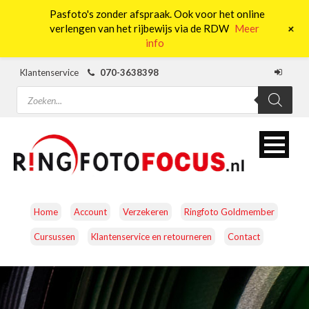
Pasfoto's zonder afspraak. Ook voor het online
0
+
verlengen van het rijbewijs via de RDW
Meer
info
Klantenservice
070-3638398
Producten
zoeken
Home
Account
Verzekeren
Ringfoto Goldmember
Cursussen
Klantenservice en retourneren
Contact
CAMERA’S
OBJECTIEVEN
ACCESSOIRES