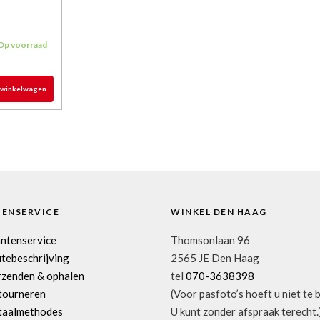
Op voorraad
 winkelwagen
TENSERVICE
WINKEL DEN HAAG
antenservice
Thomsonlaan 96
tebeschrijving
2565 JE Den Haag
rzenden & ophalen
tel
070-3638398
tourneren
(Voor pasfoto’s hoeft u niet te 
taalmethodes
U kunt zonder afspraak terecht.