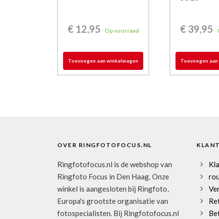
€
12,95
€
39,95
Op voorraad
Toevoegen aan winkelwagen
Toevoegen aan
OVER RINGFOTOFOCUS.NL
KLAN
Ringfotofocus.nl is de webshop van
Kl
Ringfoto Focus in Den Haag. Onze
rou
winkel is aangesloten bij Ringfoto,
Ve
Europa's grootste organisatie van
Re
fotospecialisten. Bij Ringfotofocus.nl
Be