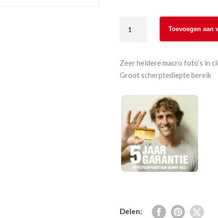
Panasonic
Toevoegen aan 
G-
serie
12-
Zeer heldere macro foto’s in 
60mm
Groot scherptediepte bereik
F3.5-
5.6
ASPH,
Power
O.I.S.
aantal
Delen: