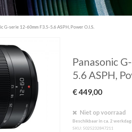
ic G-serie 12-60mm F3.5-5.6 ASPH, Power O.I.S.
Panasonic G-
5.6 ASPH, Po
€
449,00
Niet op voorraad
Beschikbaar in ca. 2 werkda
SKU:
5025232847211