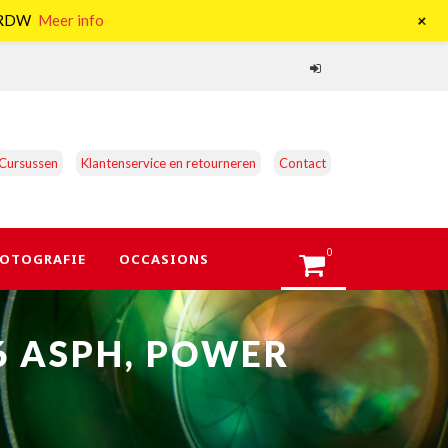
+
e RDW
Meer info
Cursussen
Klantenservice en retourneren
Contact
0
OTOGRAFIE
OCCASIONS
6 ASPH, POWER