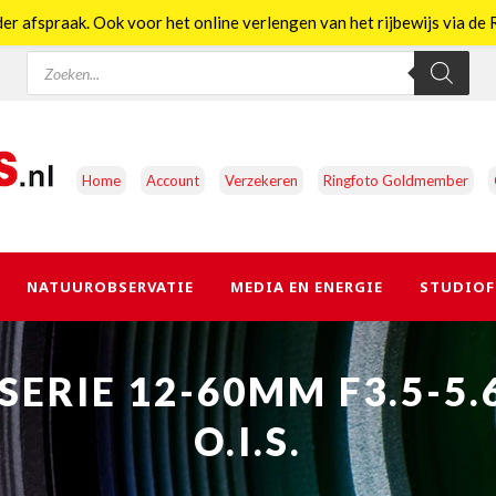
er afspraak. Ook voor het online verlengen van het rijbewijs via d
Producten
zoeken
Home
Account
Verzekeren
Ringfoto Goldmember
NATUUROBSERVATIE
MEDIA EN ENERGIE
STUDIOF
SERIE 12-60MM F3.5-5.
O.I.S.