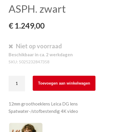
ASPH. zwart
€
1.249,00
Niet op voorraad
Beschikbaar in ca. 2 werkdagen
SKU:
5025232847358
Panasonic
Toevoegen aan winkelwagen
Leica
DG
Summilux
12mm groothoeklens Leica DG lens
12mm
Spatwater-/stofbestendig 4K video
F1.4
ASPH.
zwart