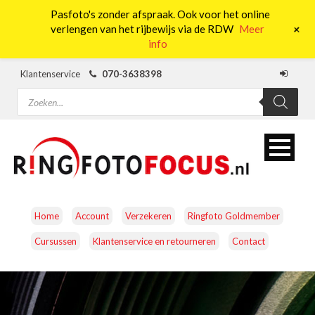
Pasfoto's zonder afspraak. Ook voor het online
0
+
verlengen van het rijbewijs via de RDW
Meer
info
Klantenservice
070-3638398
Producten
zoeken
Home
Account
Verzekeren
Ringfoto Goldmember
Cursussen
Klantenservice en retourneren
Contact
CAMERA’S
OBJECTIEVEN
ACCESSOIRES