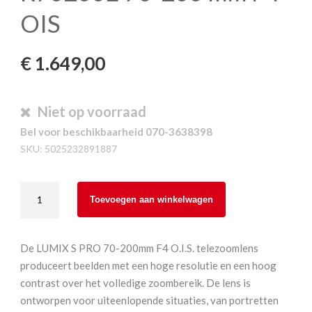
OIS
€
1.649,00
Niet op voorraad
Bel voor beschikbaarheid 070-3638398
SKU:
5025232891887
Panasonic
Toevoegen aan winkelwagen
Lumix
S-
R70200E
De LUMIX S PRO 70-200mm F4 O.I.S. telezoomlens
70-
produceert beelden met een hoge resolutie en een hoog
200
contrast over het volledige zoombereik. De lens is
mm
ontworpen voor uiteenlopende situaties, van portretten
F4