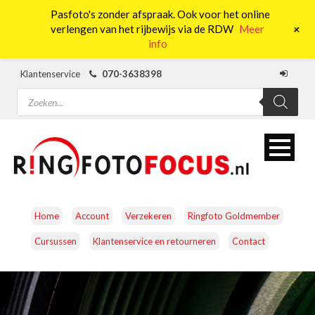
Pasfoto's zonder afspraak. Ook voor het online
0
+
verlengen van het rijbewijs via de RDW
Meer
info
Klantenservice
070-3638398
Producten
zoeken
Home
Account
Verzekeren
Ringfoto Goldmember
Cursussen
Klantenservice en retourneren
Contact
CAMERA’S
OBJECTIEVEN
ACCESSOIRES