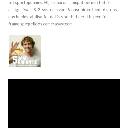
tot sportopnames. Hij is daarom compatibel met het 5-
OIS
assige Dual I.S. 2-systeem van Panasonic en biedt 6 stops
aantal
aan beeldstabilisatie -dat is voor het eerst bij een full-
frame spiegelloos camerasysteem.