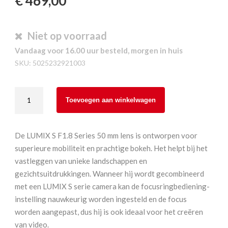
€
469,00
Niet op voorraad
Vandaag voor 16.00 uur besteld, morgen in huis
SKU:
5025232921003
Panasonic
Toevoegen aan winkelwagen
Lumix
S-
S50E
De LUMIX S F1.8 Series 50 mm lens is ontworpen voor
50
superieure mobiliteit en prachtige bokeh. Het helpt bij het
mm
vastleggen van unieke landschappen en
F1.8
gezichtsuitdrukkingen. Wanneer hij wordt gecombineerd
aantal
met een LUMIX S serie camera kan de focusringbediening-
instelling nauwkeurig worden ingesteld en de focus
worden aangepast, dus hij is ook ideaal voor het creëren
van video.