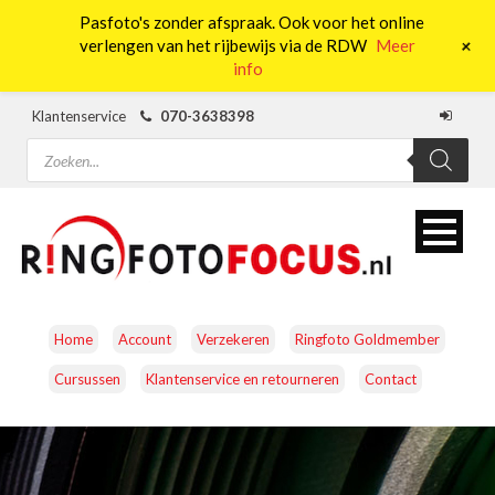
Pasfoto's zonder afspraak. Ook voor het online
0
+
verlengen van het rijbewijs via de RDW
Meer
info
Klantenservice
070-3638398
Producten
zoeken
Home
Account
Verzekeren
Ringfoto Goldmember
Cursussen
Klantenservice en retourneren
Contact
CAMERA’S
OBJECTIEVEN
ACCESSOIRES