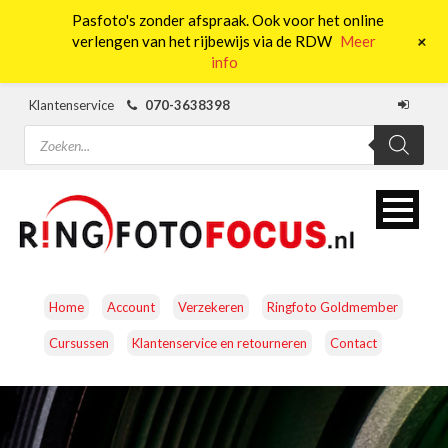
Pasfoto's zonder afspraak. Ook voor het online
0
+
verlengen van het rijbewijs via de RDW
Meer
info
Klantenservice
070-3638398
Producten
zoeken
Home
Account
Verzekeren
Ringfoto Goldmember
Cursussen
Klantenservice en retourneren
Contact
CAMERA’S
OBJECTIEVEN
ACCESSOIRES