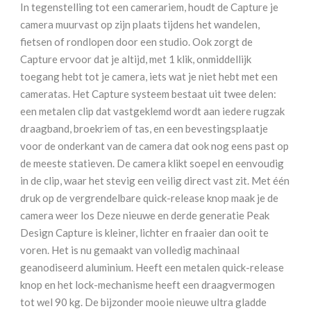
V3
In tegenstelling tot een camerariem, houdt de Capture je
Black
camera muurvast op zijn plaats tijdens het wandelen,
aantal
fietsen of rondlopen door een studio. Ook zorgt de
Capture ervoor dat je altijd, met 1 klik, onmiddellijk
toegang hebt tot je camera, iets wat je niet hebt met een
cameratas. Het Capture systeem bestaat uit twee delen:
een metalen clip dat vastgeklemd wordt aan iedere rugzak
draagband, broekriem of tas, en een bevestingsplaatje
voor de onderkant van de camera dat ook nog eens past op
de meeste statieven. De camera klikt soepel en eenvoudig
in de clip, waar het stevig een veilig direct vast zit. Met één
druk op de vergrendelbare quick-release knop maak je de
camera weer los Deze nieuwe en derde generatie Peak
Design Capture is kleiner, lichter en fraaier dan ooit te
voren. Het is nu gemaakt van volledig machinaal
geanodiseerd aluminium. Heeft een metalen quick-release
knop en het lock-mechanisme heeft een draagvermogen
tot wel 90 kg. De bijzonder mooie nieuwe ultra gladde