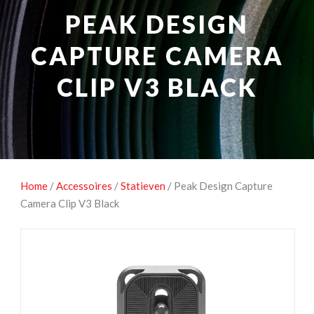
NATUUROBSERVATIE
MEDIA EN ENERGIE
PEAK DESIGN
STUDIOFOTOGRAFIE
OCCASIONS
CAPTURE CAMERA
CLIP V3 BLACK
Home
/
Accessoires
/
Statieven
/ Peak Design Capture
Camera Clip V3 Black