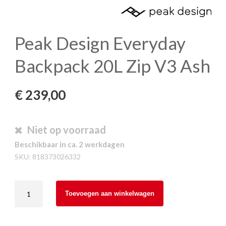
Peak Design Everyday
Backpack 20L Zip V3 Ash
€
239,00
Niet op voorraad
Beschikbaar in ca. 2 werkdagen
SKU:
818373026332
Peak
Toevoegen aan winkelwagen
Design
Everyday
Backpack