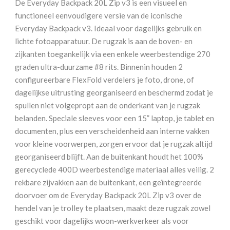
De Everyday Backpack 20L Zip v3 is een visueel en
20L
functioneel eenvoudigere versie van de iconische
Zip
Everyday Backpack v3. Ideaal voor dagelijks gebruik en
V3
lichte fotoapparatuur. De rugzak is aan de boven- en
Ash
zijkanten toegankelijk via een enkele weerbestendige 270
aantal
graden ultra-duurzame #8 rits. Binnenin houden 2
configureerbare FlexFold verdelers je foto, drone, of
dagelijkse uitrusting georganiseerd en beschermd zodat je
spullen niet volgepropt aan de onderkant van je rugzak
belanden. Speciale sleeves voor een 15” laptop, je tablet en
documenten, plus een verscheidenheid aan interne vakken
voor kleine voorwerpen, zorgen ervoor dat je rugzak altijd
georganiseerd blijft. Aan de buitenkant houdt het 100%
gerecyclede 400D weerbestendige materiaal alles veilig. 2
rekbare zijvakken aan de buitenkant, een geïntegreerde
doorvoer om de Everyday Backpack 20L Zip v3 over de
hendel van je trolley te plaatsen, maakt deze rugzak zowel
geschikt voor dagelijks woon-werkverkeer als voor