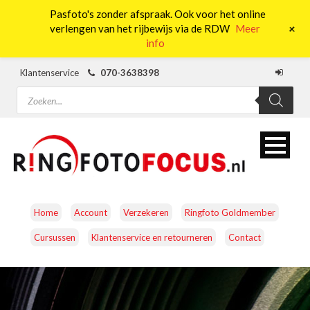
Pasfoto's zonder afspraak. Ook voor het online
0
+
verlengen van het rijbewijs via de RDW
Meer
info
Klantenservice
070-3638398
Producten
zoeken
Home
Account
Verzekeren
Ringfoto Goldmember
Cursussen
Klantenservice en retourneren
Contact
CAMERA’S
OBJECTIEVEN
ACCESSOIRES