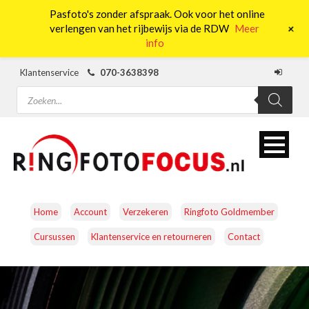
Pasfoto's zonder afspraak. Ook voor het online
0
+
verlengen van het rijbewijs via de RDW
Meer
info
Klantenservice
070-3638398
Producten
zoeken
Home
Account
Verzekeren
Ringfoto Goldmember
Cursussen
Klantenservice en retourneren
Contact
CAMERA’S
OBJECTIEVEN
ACCESSOIRES