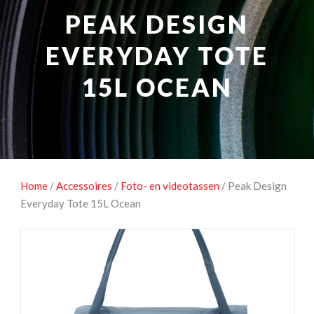
NATUUROBSERVATIE
MEDIA EN ENERGIE
PEAK DESIGN
STUDIOFOTOGRAFIE
OCCASIONS
EVERYDAY TOTE
15L OCEAN
Home
/
Accessoires
/
Foto- en videotassen
/ Peak Design
Everyday Tote 15L Ocean