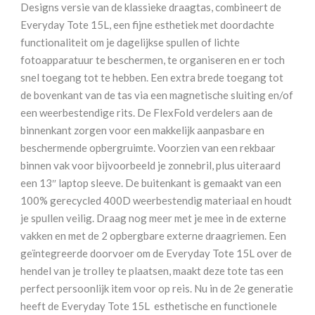
Ocean
Designs versie van de klassieke draagtas, combineert de
aantal
Everyday Tote 15L, een fijne esthetiek met doordachte
functionaliteit om je dagelijkse spullen of lichte
fotoapparatuur te beschermen, te organiseren en er toch
snel toegang tot te hebben. Een extra brede toegang tot
de bovenkant van de tas via een magnetische sluiting en/of
een weerbestendige rits. De FlexFold verdelers aan de
binnenkant zorgen voor een makkelijk aanpasbare en
beschermende opbergruimte. Voorzien van een rekbaar
binnen vak voor bijvoorbeeld je zonnebril, plus uiteraard
een 13″ laptop sleeve. De buitenkant is gemaakt van een
100% gerecycled 400D weerbestendig materiaal en houdt
je spullen veilig. Draag nog meer met je mee in de externe
vakken en met de 2 opbergbare externe draagriemen. Een
geïntegreerde doorvoer om de Everyday Tote 15L over de
hendel van je trolley te plaatsen, maakt deze tote tas een
perfect persoonlijk item voor op reis. Nu in de 2e generatie
heeft de Everyday Tote 15L esthetische en functionele