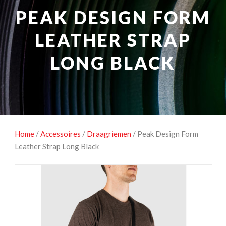
NATUUROBSERVATIE
MEDIA EN ENERGIE
PEAK DESIGN FORM
STUDIOFOTOGRAFIE
OCCASIONS
LEATHER STRAP
LONG BLACK
Home
/
Accessoires
/
Draagriemen
/ Peak Design Form
Leather Strap Long Black