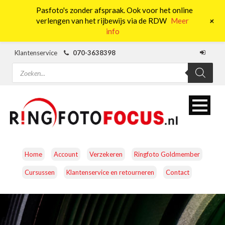
Pasfoto's zonder afspraak. Ook voor het online
0
+
verlengen van het rijbewijs via de RDW
Meer
info
Klantenservice
070-3638398
Producten
zoeken
Home
Account
Verzekeren
Ringfoto Goldmember
Cursussen
Klantenservice en retourneren
Contact
CAMERA’S
OBJECTIEVEN
ACCESSOIRES