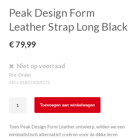
Peak Design Form
Leather Strap Long Black
€
79,99
Niet op voorraad
Pre-Order
SKU:
818373029272
Peak
Toevoegen aan winkelwagen
Design
Form
Leather
Toen Peak Design Form Leather ontwierp, wilden we een
Strap
minimalistisch alternatief creëren voor de dikke leren