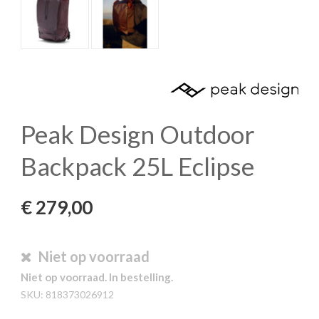
Peak Design Outdoor
Backpack 25L Eclipse
€
279,00
Niet op voorraad
Niet op voorraad. In bestelling.
SKU:
818373026912