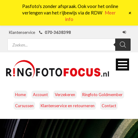
Pasfoto's zonder afspraak. Ook voor het online
0
+
verlengen van het rijbewijs via de RDW
Meer
info
Klantenservice
070-3638398
Producten
zoeken
Home
Account
Verzekeren
Ringfoto Goldmember
Cursussen
Klantenservice en retourneren
Contact
CAMERA’S
OBJECTIEVEN
ACCESSOIRES