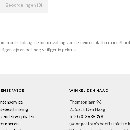
Beoordelingen (0)
onen antisliplaag, de binnenvulling van de riem en plattere riem/ha
stigen zijn en ook nog veiliger in gebruik.
TENSERVICE
WINKEL DEN HAAG
antenservice
Thomsonlaan 96
tebeschrijving
2565 JE Den Haag
rzenden & ophalen
tel
070-3638398
tourneren
(Voor pasfoto’s hoeft u niet te 