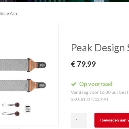
Slide Ash
Peak Design 
€
79,99
Op voorraad
Vandaag voor 16.00 uur beste
SKU:
818373020491
Peak
Toevoegen aan 
Design