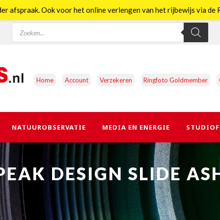
er afspraak. Ook voor het online verlengen van het rijbewijs via d
Producten
zoeken
Home
Account
Verzekeren
Ringfoto Goldmember
NATUUROBSERVATIE
MEDIA EN ENERGIE
STUDIOF
PEAK DESIGN SLIDE AS