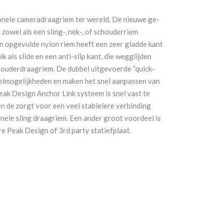
onele cameradraagriem ter wereld. De nieuwe ge-
zowel als een sling-, nek-, of schouderriem
n opgevulde nylon riem heeft een zeer gladde kant
uik als slide en een anti-slip kant, die wegglijden
houderdraagriem. De dubbel uitgevoerde “quick-
telmogelijkheden en maken het snel aanpassen van
Peak Design Anchor Link systeem is snel vast te
n de zorgt voor een veel stabielere verbinding
nele sling draagriem. Een ander groot voordeel is
e Peak Design of 3rd party statiefplaat.