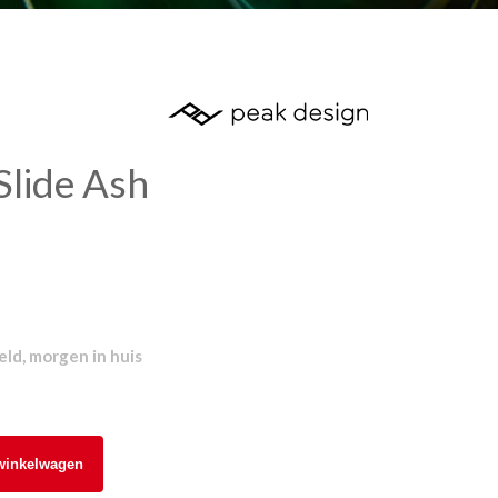
Slide Ash
ld, morgen in huis
winkelwagen