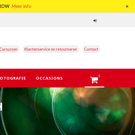
+
e RDW
Meer info
Cursussen
Klantenservice en retourneren
Contact
0
OTOGRAFIE
OCCASIONS
H