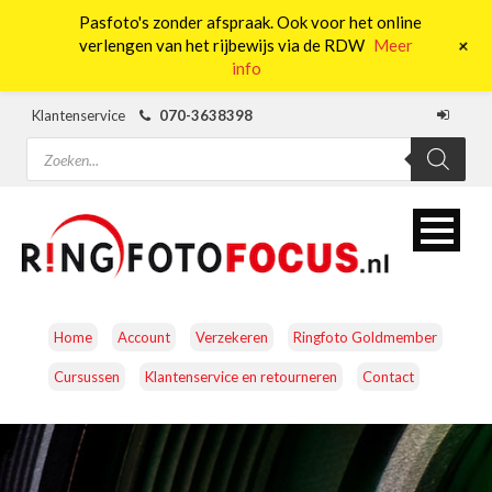
Pasfoto's zonder afspraak. Ook voor het online
0
+
verlengen van het rijbewijs via de RDW
Meer
info
Klantenservice
070-3638398
Producten
zoeken
Home
Account
Verzekeren
Ringfoto Goldmember
Cursussen
Klantenservice en retourneren
Contact
CAMERA’S
OBJECTIEVEN
ACCESSOIRES