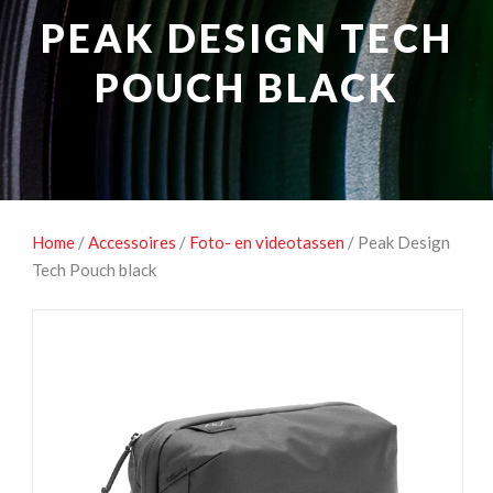
NATUUROBSERVATIE
MEDIA EN ENERGIE
PEAK DESIGN TECH
STUDIOFOTOGRAFIE
OCCASIONS
POUCH BLACK
Home
/
Accessoires
/
Foto- en videotassen
/ Peak Design
Tech Pouch black