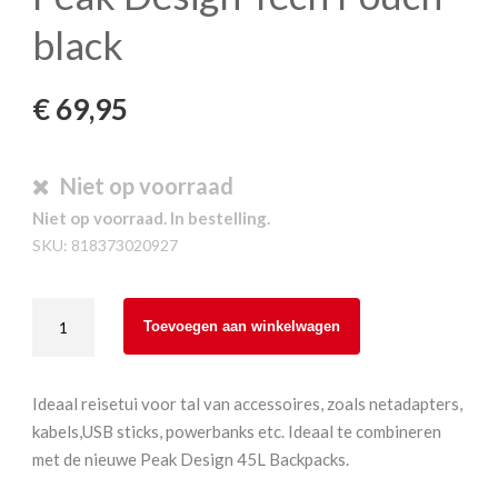
black
€
69,95
Niet op voorraad
Niet op voorraad. In bestelling.
SKU:
818373020927
Peak
Toevoegen aan winkelwagen
Design
Tech
Pouch
Ideaal reisetui voor tal van accessoires, zoals netadapters,
black
kabels,USB sticks, powerbanks etc. Ideaal te combineren
aantal
met de nieuwe Peak Design 45L Backpacks.