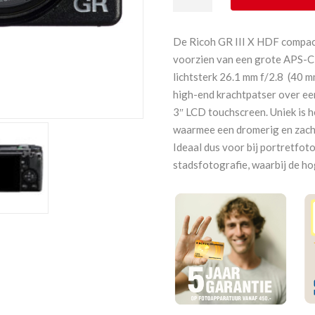
GR
III
X
De Ricoh GR III X HDF compac
HDF
voorzien van een grote APS-C 
Black
lichtsterk 26.1 mm f/2.8 (40 m
aantal
high-end krachtpatser over ee
3″ LCD touchscreen. Uniek is 
waarmee een dromerig en zacht
Ideaal dus voor bij portretfot
stadsfotografie, waarbij de ho