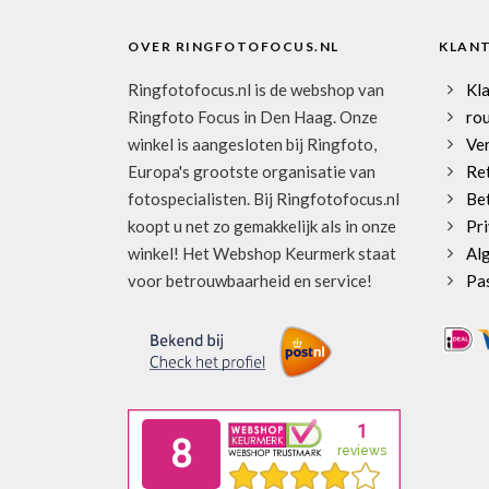
OVER RINGFOTOFOCUS.NL
KLAN
Ringfotofocus.nl is de webshop van
Kl
Ringfoto Focus in Den Haag. Onze
rou
winkel is aangesloten bij Ringfoto,
Ve
Europa's grootste organisatie van
Re
fotospecialisten. Bij Ringfotofocus.nl
Be
koopt u net zo gemakkelijk als in onze
Pri
winkel! Het Webshop Keurmerk staat
Al
voor betrouwbaarheid en service!
Pa