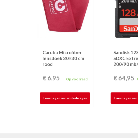
Caruba Microfiber
Sandisk 12
lensdoek 30×30 cm
SDXC Extr
rood
200/90 mb/
€
6,95
€
64,95
Op voorraad
Toevoegen aan winkelwagen
Toevoegen aan