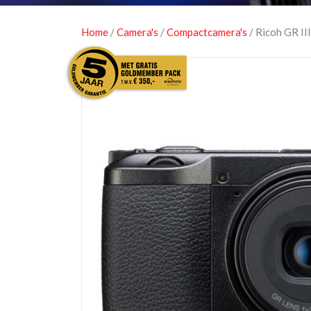
Home
/
Camera's
/
Compactcamera's
/ Ricoh GR II