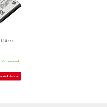
-110 accu
5
Op voorraad
an winkelwagen