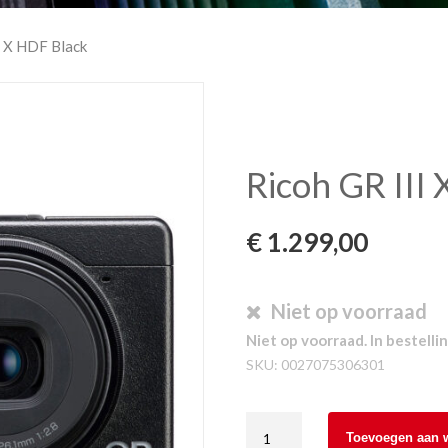
I X HDF Black
Ricoh GR III
€
1.299,00
Niet op voorraad
Niet op voorraad. In bestellin
SKU:
0027075306301
Ricoh
Toevoegen aan 