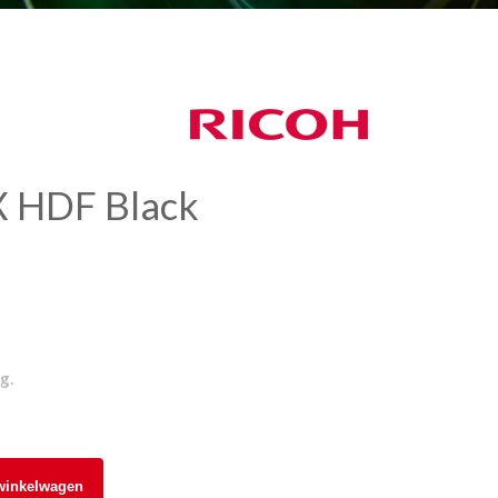
 X HDF Black
g.
winkelwagen