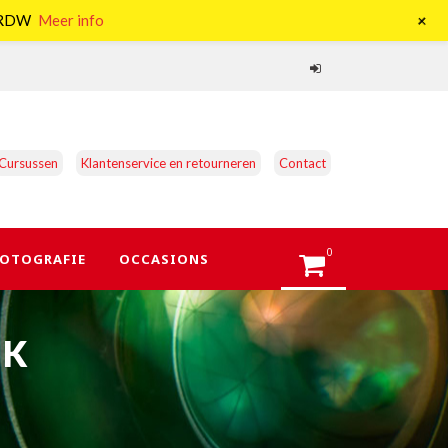
+
e RDW
Meer info
Cursussen
Klantenservice en retourneren
Contact
0
OTOGRAFIE
OCCASIONS
CK