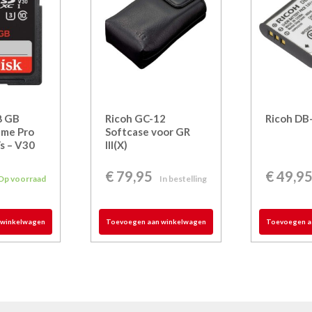
8 GB
Ricoh GC-12
Ricoh DB
eme Pro
Softcase voor GR
s – V30
III(X)
€
79,95
€
49,9
Op voorraad
In bestelling
 winkelwagen
Toevoegen aan winkelwagen
Toevoegen a