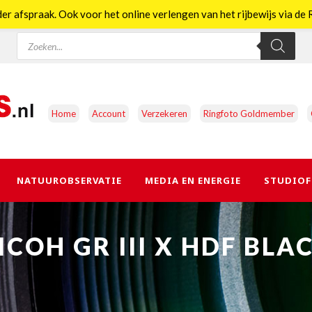
er afspraak. Ook voor het online verlengen van het rijbewijs via d
Producten
zoeken
Home
Account
Verzekeren
Ringfoto Goldmember
NATUUROBSERVATIE
MEDIA EN ENERGIE
STUDIOF
ICOH GR III X HDF BLA