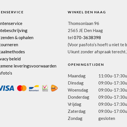
TENSERVICE
WINKEL DEN HAAG
antenservice
Thomsonlaan 96
tebeschrijving
2565 JE Den Haag
rzenden & ophalen
tel
070-3638398
tourneren
(Voor pasfoto’s hoeft u niet te 
taalmethodes
U kunt zonder afspraak terecht.
vacy beleid
OPENINGSTIJDEN
gemene leveringsvoorwaarden
sfoto’s
Maandag
11:00u-17:30
Dinsdag
09:00u-17:30
Woensdag
09:00u-17:30
Donderdag
09:00u-17:30
Vrijdag
09:00u-17:30
Zaterdag
09:00u-17:00
Zondag
gesloten