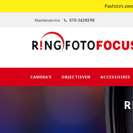
Pasfoto's zond
Klantenservice
070-3638398
CAMERA’S
OBJECTIEVEN
ACCESSOIRES
R