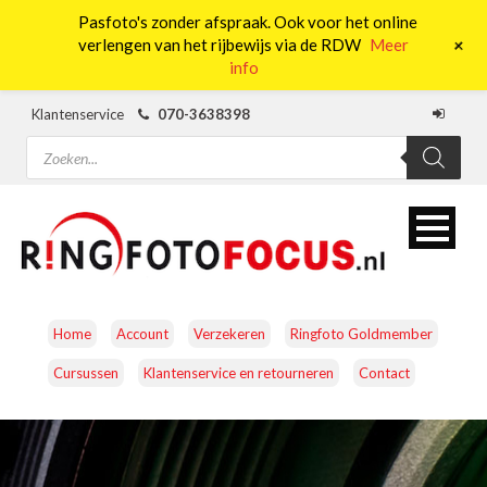
Pasfoto's zonder afspraak. Ook voor het online
0
+
verlengen van het rijbewijs via de RDW
Meer
info
Klantenservice
070-3638398
Producten
zoeken
Home
Account
Verzekeren
Ringfoto Goldmember
Cursussen
Klantenservice en retourneren
Contact
CAMERA’S
OBJECTIEVEN
ACCESSOIRES