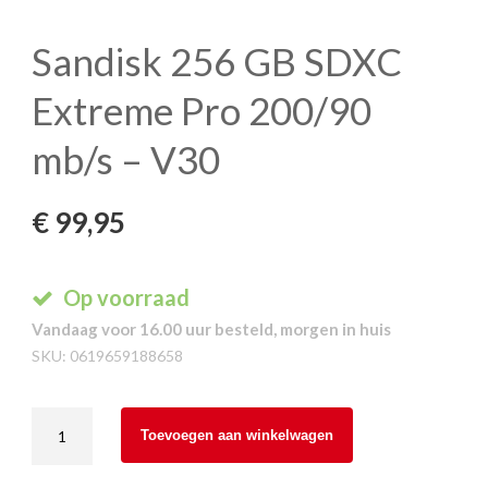
Sandisk 256 GB SDXC
Extreme Pro 200/90
mb/s – V30
€
99,95
Op voorraad
Vandaag voor 16.00 uur besteld, morgen in huis
SKU:
0619659188658
Sandisk
Toevoegen aan winkelwagen
256
GB