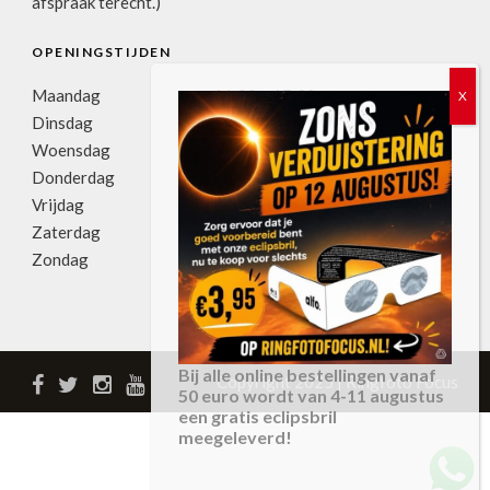
afspraak terecht.)
OPENINGSTIJDEN
Maandag
11:00u-17:30u
Dinsdag
09:00u-17:30u
Woensdag
09:00u-17:30u
Donderdag
09:00u-17:30u
Vrijdag
09:00u-17:30u
Zaterdag
09:00u-17:00u
Zondag
gesloten
Bij alle online bestellingen vanaf
Copyright 2025 | Ringfoto Focus
50 euro wordt van 4-11 augustus
een gratis eclipsbril
meegeleverd!