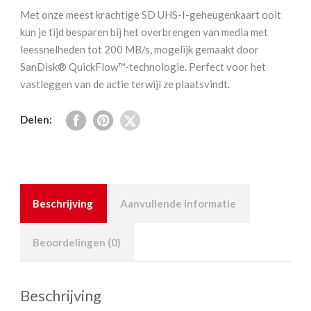
SDXC
Met onze meest krachtige SD UHS-I-geheugenkaart ooit
Extreme
kun je tijd besparen bij het overbrengen van media met
Pro
leessnelheden tot 200 MB/s, mogelijk gemaakt door
200/90
SanDisk® QuickFlow™-technologie. Perfect voor het
mb/s
vastleggen van de actie terwijl ze plaatsvindt.
-
V30
Delen:
aantal
Beschrijving
Aanvullende informatie
Beoordelingen (0)
Beschrijving