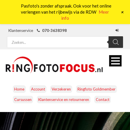
Pasfoto's zonder afspraak. Ook voor het online
0
+
verlengen van het rijbewijs via de RDW
Meer
info
Klantenservice
070-3638398
Producten
zoeken
Home
Account
Verzekeren
Ringfoto Goldmember
Cursussen
Klantenservice en retourneren
Contact
CAMERA’S
OBJECTIEVEN
ACCESSOIRES