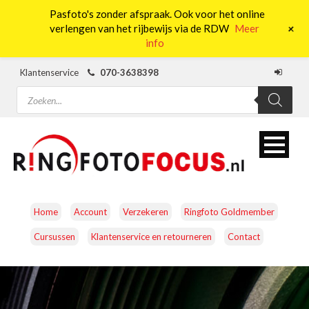
Pasfoto's zonder afspraak. Ook voor het online
0
+
verlengen van het rijbewijs via de RDW
Meer
info
Klantenservice
070-3638398
Producten
zoeken
Home
Account
Verzekeren
Ringfoto Goldmember
Cursussen
Klantenservice en retourneren
Contact
CAMERA’S
OBJECTIEVEN
ACCESSOIRES