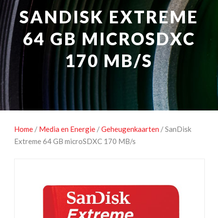
NATUUROBSERVATIE
MEDIA EN ENERGIE
SANDISK EXTREME
STUDIOFOTOGRAFIE
OCCASIONS
64 GB MICROSDXC
170 MB/S
Home
/
Media en Energie
/
Geheugenkaarten
/ SanDisk
Extreme 64 GB microSDXC 170 MB/s