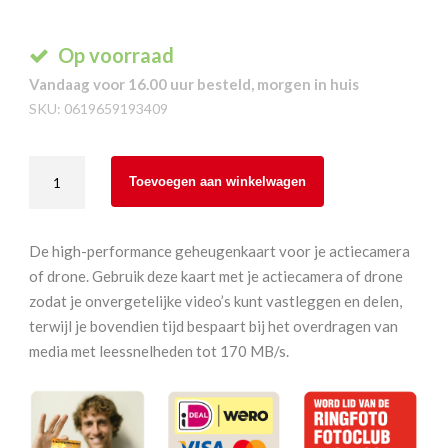
Op voorraad
Vandaag voor 16.00 uur besteld, morgen in huis
SKU:
0619659193409
SanDisk
Toevoegen aan winkelwagen
Extreme
64
GB
De high-performance geheugenkaart voor je actiecamera
microSDXC
of drone. Gebruik deze kaart met je actiecamera of drone
170
zodat je onvergetelijke video’s kunt vastleggen en delen,
MB/s
terwijl je bovendien tijd bespaart bij het overdragen van
aantal
media met leessnelheden tot 170 MB/s.