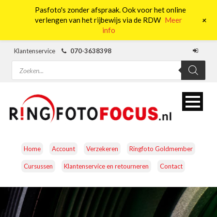
Pasfoto's zonder afspraak. Ook voor het online
0
+
verlengen van het rijbewijs via de RDW
Meer
info
Klantenservice
070-3638398
Producten
zoeken
Home
Account
Verzekeren
Ringfoto Goldmember
Cursussen
Klantenservice en retourneren
Contact
CAMERA’S
OBJECTIEVEN
ACCESSOIRES