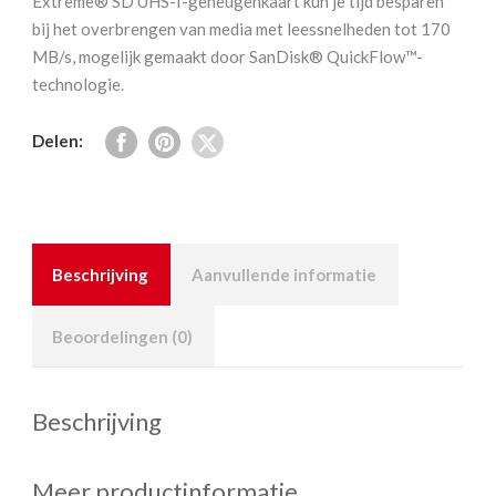
Extreme® SD UHS-I-geheugenkaart kun je tijd besparen
mb/s
bij het overbrengen van media met leessnelheden tot 170
V30
MB/s, mogelijk gemaakt door SanDisk® QuickFlow™-
aantal
technologie.
Delen:
Beschrijving
Aanvullende informatie
Beoordelingen (0)
Beschrijving
Meer productinformatie