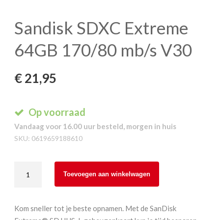
Sandisk SDXC Extreme
64GB 170/80 mb/s V30
€
21,95
Op voorraad
Vandaag voor 16.00 uur besteld, morgen in huis
SKU:
0619659188610
Sandisk
Toevoegen aan winkelwagen
SDXC
Extreme
64GB
Kom sneller tot je beste opnamen. Met de SanDisk
170/80