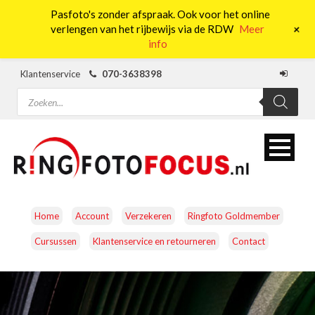
Pasfoto's zonder afspraak. Ook voor het online
0
+
verlengen van het rijbewijs via de RDW
Meer
info
Klantenservice
070-3638398
Producten
zoeken
Home
Account
Verzekeren
Ringfoto Goldmember
Cursussen
Klantenservice en retourneren
Contact
CAMERA’S
OBJECTIEVEN
ACCESSOIRES