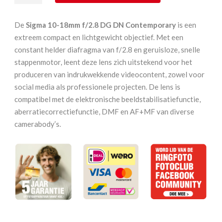
18
mm
De
Sigma 10-18mm f/2.8 DG DN Contemporary
is een
f2.8
extreem compact en lichtgewicht objectief. Met een
DG
constant helder diafragma van f/2.8 en geruisloze, snelle
DN
stappenmotor, leent deze lens zich uitstekend voor het
Contemporary
produceren van indrukwekkende videocontent, zowel voor
Fujifilm
social media als professionele projecten. De lens is
X
compatibel met de elektronische beeldstabilisatiefunctie,
aantal
aberratiecorrectiefunctie, DMF en AF+MF van diverse
camerabody’s.