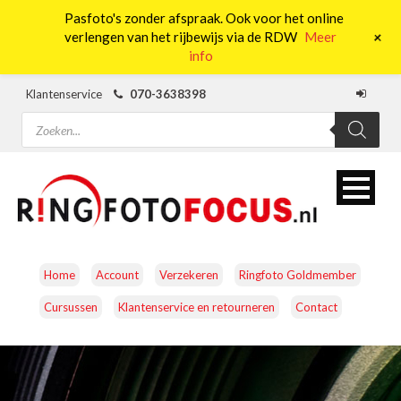
Pasfoto's zonder afspraak. Ook voor het online
0
+
verlengen van het rijbewijs via de RDW
Meer
info
Klantenservice
070-3638398
Producten
zoeken
Home
Account
Verzekeren
Ringfoto Goldmember
Cursussen
Klantenservice en retourneren
Contact
CAMERA’S
OBJECTIEVEN
ACCESSOIRES