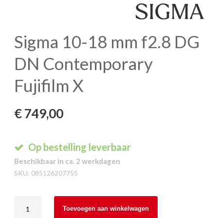
Sigma 10-18 mm f2.8 DG
DN Contemporary
Fujifilm X
€
749,00
Op bestelling leverbaar
Beschikbaar in ca. 2 werkdagen
SKU:
085126207755
Sigma
Toevoegen aan winkelwagen
10-