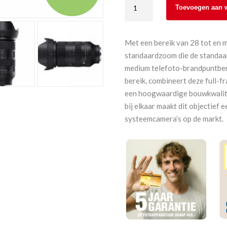
Sigma
Toevoegen aan 
28-
105
mm
Met een bereik van 28 tot en 
F2.8
standaardzoom die de standaar
DG
medium telefoto-brandpuntbere
DN
bereik, combineert deze full-f
Sony
een hoogwaardige bouwkwalitei
E-
bij elkaar maakt dit objectief 
Mount
systeemcamera’s op de markt.
aantal