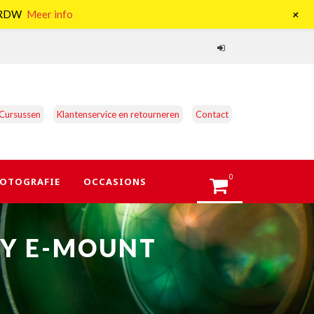
+
e RDW
Meer info
Cursussen
Klantenservice en retourneren
Contact
0
OTOGRAFIE
OCCASIONS
NY E-MOUNT