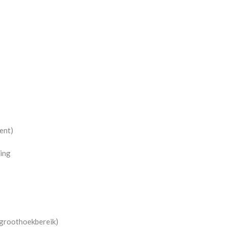
ent)
ling
 groothoekbereik)