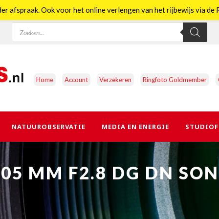
er afspraak. Ook voor het online verlengen van het rijbewijs via d
Producten
zoeken
Home
Account
Verzekeren
Ringfoto Goldmember
NATUUROBSERVATIE
MEDIA EN ENERGIE
STUDIOF
105 MM F2.8 DG DN SO