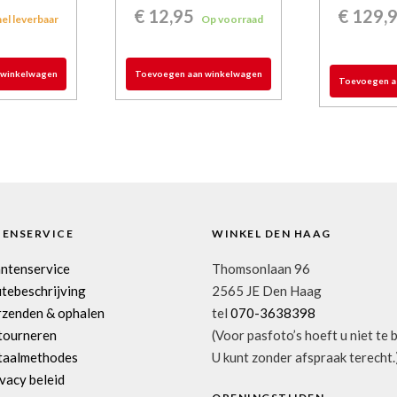
€
12,95
€
129,
el leverbaar
Op voorraad
 winkelwagen
Toevoegen aan winkelwagen
Toevoegen a
TENSERVICE
WINKEL DEN HAAG
antenservice
Thomsonlaan 96
tebeschrijving
2565 JE Den Haag
rzenden & ophalen
tel
070-3638398
tourneren
(Voor pasfoto’s hoeft u niet te 
taalmethodes
U kunt zonder afspraak terecht.
vacy beleid