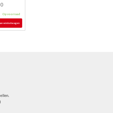
90
Op voorraad
an winkelwagen
bellen.
)