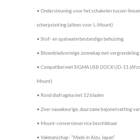
•
Ondersteuning voor het schakelen tussen lineaire
scherpstelring (alleen voor L-Mount)
•
Stof- en spatwaterbestendige behuizing
•
Bloembladvormige zonnekap met vergrendelin
•
Compatibel met SIGMA USB DOCK UD-11 (Afzonde
Mount)
•
Rond diafragma met 12 bladen
•
Zeer nauwkeurige, duurzame bajonetvatting va
•
Mount-conversieservice beschikbaar
•
Vakmanschap- “Made in Aizu, Japan”