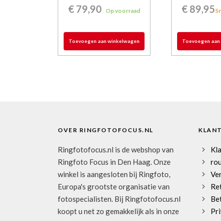
€
79,90
€
89,95
Op voorraad
Sn
Toevoegen aan winkelwagen
Toevoegen aan
OVER RINGFOTOFOCUS.NL
KLAN
Ringfotofocus.nl is de webshop van
Kl
Ringfoto Focus in Den Haag. Onze
rou
winkel is aangesloten bij Ringfoto,
Ve
Europa's grootste organisatie van
Re
fotospecialisten. Bij Ringfotofocus.nl
Be
koopt u net zo gemakkelijk als in onze
Pri