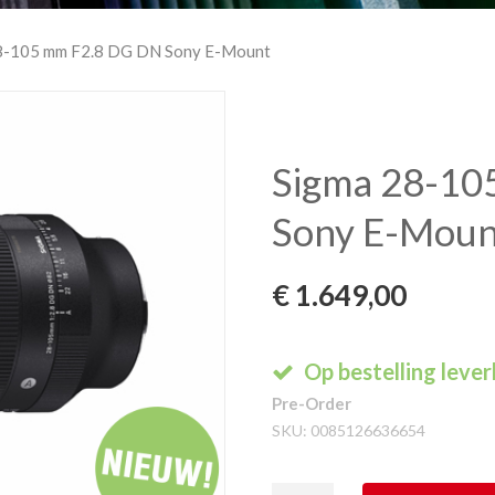
8-105 mm F2.8 DG DN Sony E-Mount
Sigma 28-10
Sony E-Moun
€
1.649,00
Op bestelling leve
Pre-Order
SKU:
0085126636654