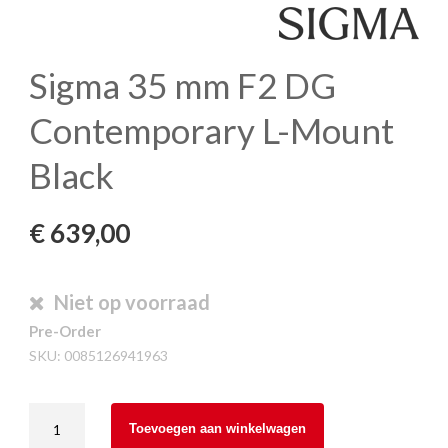
Sigma 35 mm F2 DG
Contemporary L-Mount
Black
€
639,00
Niet op voorraad
Pre-Order
SKU:
0085126941963
Sigma
Toevoegen aan winkelwagen
35