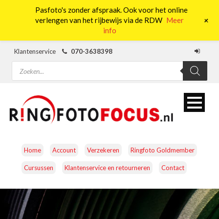
Pasfoto's zonder afspraak. Ook voor het online
0
+
verlengen van het rijbewijs via de RDW
Meer
info
Klantenservice
070-3638398
Producten
zoeken
Home
Account
Verzekeren
Ringfoto Goldmember
Cursussen
Klantenservice en retourneren
Contact
CAMERA’S
OBJECTIEVEN
ACCESSOIRES