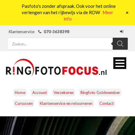
Pasfoto's zonder afspraak. Ook voor het online
0
+
verlengen van het rijbewijs via de RDW
Meer
info
Klantenservice
070-3638398
Producten
zoeken
Home
Account
Verzekeren
Ringfoto Goldmember
Cursussen
Klantenservice en retourneren
Contact
CAMERA’S
OBJECTIEVEN
ACCESSOIRES