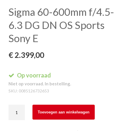
Sigma 60-600mm f/4.5-
6.3 DG DN OS Sports
Sony E
€
2.399,00
Op voorraad
Niet op voorraad. In bestelling.
SKU:
0085126732653
Sigma
Toevoegen aan winkelwagen
60-
600mm
f/4.5-