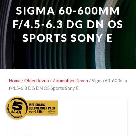
NATUUROBSERVATIE
MEDIA EN ENERGIE
SIGMA 60-600MM
STUDIOFOTOGRAFIE
OCCASIONS
F/4.5-6.3 DG DN OS
SPORTS SONY E
Home
/
Objectieven
/
Zoomobjectieven
/ Sigma 60-600mm
f/4.5-6.3 DG DN OS Sports Sony E