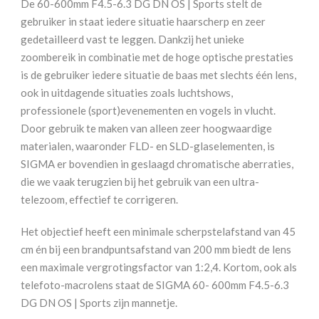
De 60-600mm F4.5-6.3 DG DN OS | Sports stelt de
6.3
gebruiker in staat iedere situatie haarscherp en zeer
DG
gedetailleerd vast te leggen. Dankzij het unieke
DN
zoombereik in combinatie met de hoge optische prestaties
OS
is de gebruiker iedere situatie de baas met slechts één lens,
Sports
ook in uitdagende situaties zoals luchtshows,
Sony
professionele (sport)evenementen en vogels in vlucht.
E
Door gebruik te maken van alleen zeer hoogwaardige
aantal
materialen, waaronder FLD- en SLD-glaselementen, is
SIGMA er bovendien in geslaagd chromatische aberraties,
die we vaak terugzien bij het gebruik van een ultra-
telezoom, effectief te corrigeren.
Het objectief heeft een minimale scherpstelafstand van 45
cm én bij een brandpuntsafstand van 200 mm biedt de lens
een maximale vergrotingsfactor van 1:2,4. Kortom, ook als
telefoto-macrolens staat de SIGMA 60- 600mm F4.5-6.3
DG DN OS | Sports zijn mannetje.