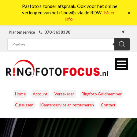
Pasfoto's zonder afspraak. Ook voor het online
0
+
verlengen van het rijbewijs via de RDW
Meer
info
Klantenservice
070-3638398
Producten
zoeken
Home
Account
Verzekeren
Ringfoto Goldmember
Cursussen
Klantenservice en retourneren
Contact
CAMERA’S
OBJECTIEVEN
ACCESSOIRES