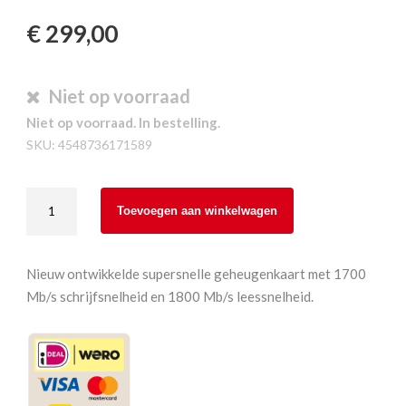
€
299,00
Niet op voorraad
Niet op voorraad. In bestelling.
SKU:
4548736171589
Sony
Toevoegen aan winkelwagen
240
GB
CFExpress
Nieuw ontwikkelde supersnelle geheugenkaart met 1700
Type-
Mb/s schrijfsnelheid en 1800 Mb/s leessnelheid.
A
Tough
aantal