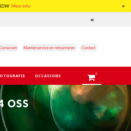
+
e RDW
Meer info
Cursussen
Klantenservice en retourneren
Contact
0
OTOGRAFIE
OCCASIONS
4 OSS