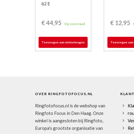
62 E
€
44,95
€
12,95
Op voorraad
Toevoegen aan winkelwagen
Toevoegen aan
OVER RINGFOTOFOCUS.NL
KLAN
Ringfotofocus.nl is de webshop van
Kl
Ringfoto Focus in Den Haag. Onze
rou
winkel is aangesloten bij Ringfoto,
Ve
Europa's grootste organisatie van
Re