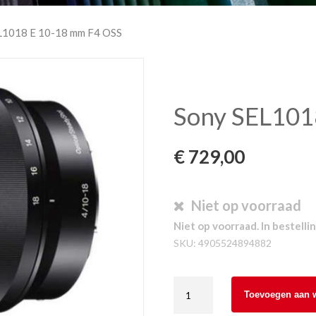
L1018 E 10-18 mm F4 OSS
Sony SEL101
€
729,00
Niet op voorraad
Niet op voorraad. In bestellin
SKU:
4905524894882
Sony
Toevoegen aan 
SEL1018