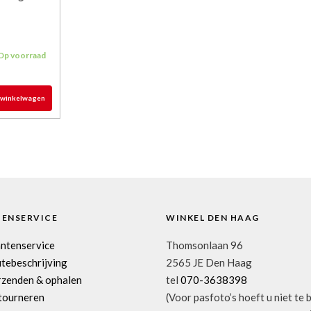
Op voorraad
 winkelwagen
TENSERVICE
WINKEL DEN HAAG
antenservice
Thomsonlaan 96
tebeschrijving
2565 JE Den Haag
rzenden & ophalen
tel
070-3638398
tourneren
(Voor pasfoto’s hoeft u niet te 