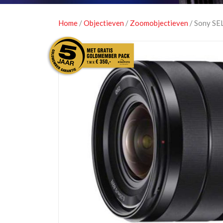
Home
/
Objectieven
/
Zoomobjectieven
/ Sony SE