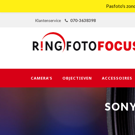
Pasfoto's zond
Klantenservice
070-3638398
CAMERA’S
OBJECTIEVEN
ACCESSOIRES
SONY