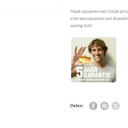
E
10-
Maak opnamen met totale preci
18
interieuropnamen met dramatis
mm
weinig licht.
F4
OSS
aantal
Delen: