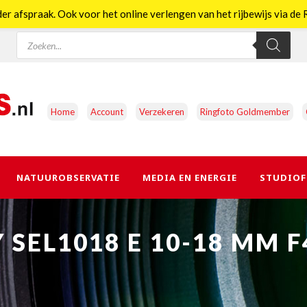
er afspraak. Ook voor het online verlengen van het rijbewijs via d
Producten
zoeken
Home
Account
Verzekeren
Ringfoto Goldmember
NATUUROBSERVATIE
MEDIA EN ENERGIE
STUDIOF
 SEL1018 E 10-18 MM F