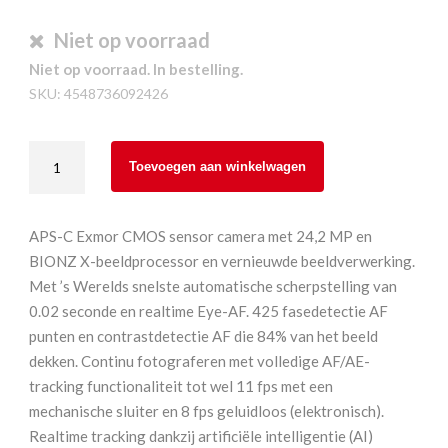
Niet op voorraad
Niet op voorraad. In bestelling.
SKU:
4548736092426
Sony
Toevoegen aan winkelwagen
ILCE-
6400L
incl.
APS-C Exmor CMOS sensor camera met 24,2 MP en
PZ
BIONZ X-beeldprocessor en vernieuwde beeldverwerking.
16-
Met ’s Werelds snelste automatische scherpstelling van
50
0.02 seconde en realtime Eye-AF. 425 fasedetectie AF
aantal
punten en contrastdetectie AF die 84% van het beeld
dekken. Continu fotograferen met volledige AF/AE-
tracking functionaliteit tot wel 11 fps met een
mechanische sluiter en 8 fps geluidloos (elektronisch).
Realtime tracking dankzij artificiële intelligentie (AI)