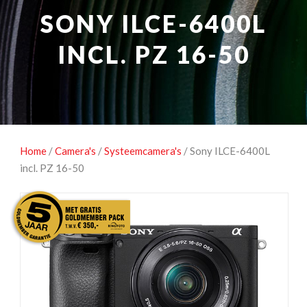
NATUUROBSERVATIE
MEDIA EN ENERGIE
SONY ILCE-6400L
STUDIOFOTOGRAFIE
OCCASIONS
INCL. PZ 16-50
Home
/
Camera's
/
Systeemcamera's
/ Sony ILCE-6400L
incl. PZ 16-50