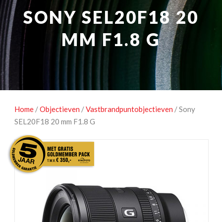
NATUUROBSERVATIE
MEDIA EN ENERGIE
SONY SEL20F18 20
STUDIOFOTOGRAFIE
OCCASIONS
MM F1.8 G
Home
/
Objectieven
/
Vastbrandpuntobjectieven
/ Sony
SEL20F18 20 mm F1.8 G