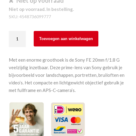
Niet op voorraad
Niet op voorraad. In bestelling.
SKU:
4548736099777
Sony
Toevoegen aan winkelwagen
SEL20F18
20
mm
Met een enorme groothoek is de Sony FE 20mm f/1.8 G
F1.8
veelzijdig inzetbaar. Deze prime-lens van Sony gebruik je
G
bijvoorbeeld voor landschappen, portretten, bruiloften en
aantal
video’s. Het compacte en lichtgewicht objectief gebruik je
met fullframe en APS-C-camera’s.