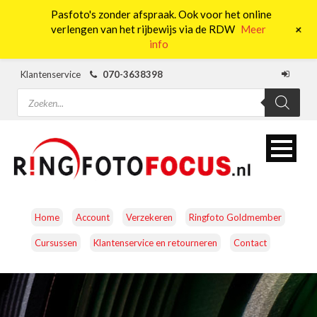
Pasfoto's zonder afspraak. Ook voor het online
0
+
verlengen van het rijbewijs via de RDW
Meer
info
Klantenservice
070-3638398
Producten
zoeken
Home
Account
Verzekeren
Ringfoto Goldmember
Cursussen
Klantenservice en retourneren
Contact
CAMERA’S
OBJECTIEVEN
ACCESSOIRES